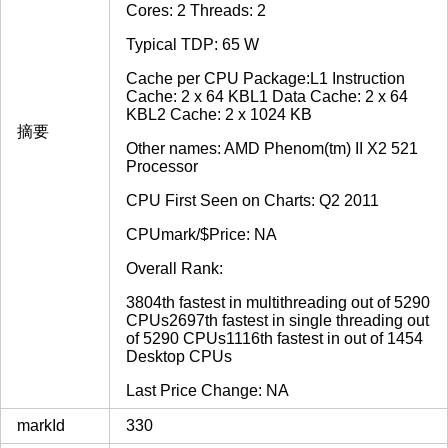
Cores: 2 Threads: 2
Typical TDP: 65 W
Cache per CPU Package:L1 Instruction
Cache: 2 x 64 KBL1 Data Cache: 2 x 64
KBL2 Cache: 2 x 1024 KB
摘要
Other names: AMD Phenom(tm) II X2 521
Processor
CPU First Seen on Charts: Q2 2011
CPUmark/$Price: NA
Overall Rank:
3804th fastest in multithreading out of 5290
CPUs2697th fastest in single threading out
of 5290 CPUs1116th fastest in out of 1454
Desktop CPUs
Last Price Change: NA
markId
330