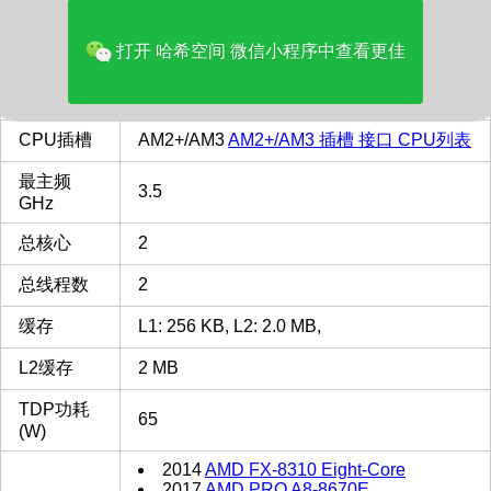
品牌
AMD
打开 哈希空间 微信小程序中查看更佳
多核评分
1374
类型
Desktop
CPU插槽
AM2+/AM3
AM2+/AM3 插槽 接口 CPU列表
最主频
3.5
GHz
总核心
2
总线程数
2
缓存
L1: 256 KB, L2: 2.0 MB,
L2缓存
2 MB
TDP功耗
65
(W)
2014
AMD FX-8310 Eight-Core
2017
AMD PRO A8-8670E