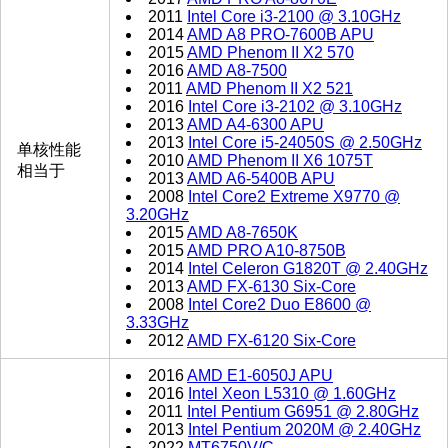
2011
Intel Core i3-2100 @ 3.10GHz
2014
AMD A8 PRO-7600B APU
2015
AMD Phenom II X2 570
2016
AMD A8-7500
2011
AMD Phenom II X2 521
2016
Intel Core i3-2102 @ 3.10GHz
2013
AMD A4-6300 APU
2013
Intel Core i5-24050S @ 2.50GHz
单核性能
2010
AMD Phenom II X6 1075T
相当于
2013
AMD A6-5400B APU
2008
Intel Core2 Extreme X9770 @
3.20GHz
2015
AMD A8-7650K
2015
AMD PRO A10-8750B
2014
Intel Celeron G1820T @ 2.40GHz
2013
AMD FX-6130 Six-Core
2008
Intel Core2 Duo E8600 @
3.33GHz
2012
AMD FX-6120 Six-Core
2016
AMD E1-6050J APU
2016
Intel Xeon L5310 @ 1.60GHz
2011
Intel Pentium G6951 @ 2.80GHz
2013
Intel Pentium 2020M @ 2.40GHz
2022
MT6750V/C