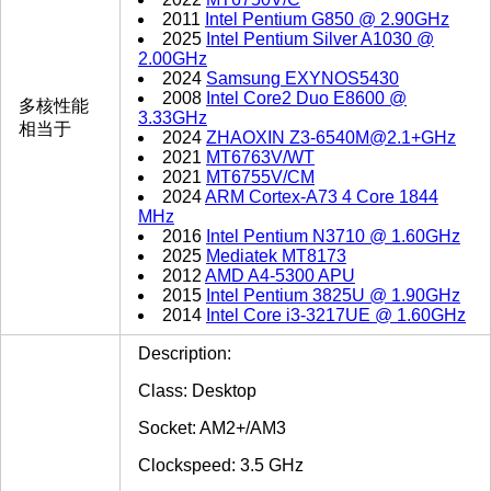
2011
Intel Pentium G850 @ 2.90GHz
2025
Intel Pentium Silver A1030 @
2.00GHz
2024
Samsung EXYNOS5430
2008
Intel Core2 Duo E8600 @
多核性能
3.33GHz
相当于
2024
ZHAOXIN Z3-6540M@2.1+GHz
2021
MT6763V/WT
2021
MT6755V/CM
2024
ARM Cortex-A73 4 Core 1844
MHz
2016
Intel Pentium N3710 @ 1.60GHz
2025
Mediatek MT8173
2012
AMD A4-5300 APU
2015
Intel Pentium 3825U @ 1.90GHz
2014
Intel Core i3-3217UE @ 1.60GHz
Description:
Class: Desktop
Socket: AM2+/AM3
Clockspeed: 3.5 GHz