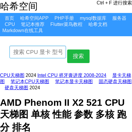
Ctrl + F 进行搜索
哈希空间
首页
哈希空间APP
PHP手册
mysql数据库
服务器
CPU
笔记本推荐
Flutter菜鸟教程
哈希文档
Markdown在线工具
搜索
CPU天梯图
2024
Intel CPU 挤牙膏进度 2008-2024
显卡天梯
图
笔记本CPU天梯图
笔记本显卡天梯图
固态硬盘天梯图
硬盘天梯图
2024
AMD Phenom II X2 521 CPU
天梯图 单核 性能 参数 多核 跑
分 排名