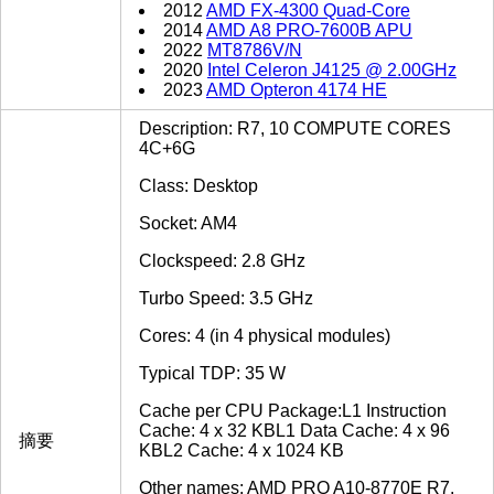
2012
AMD FX-4300 Quad-Core
2014
AMD A8 PRO-7600B APU
2022
MT8786V/N
2020
Intel Celeron J4125 @ 2.00GHz
2023
AMD Opteron 4174 HE
Description: R7, 10 COMPUTE CORES
4C+6G
Class: Desktop
Socket: AM4
Clockspeed: 2.8 GHz
Turbo Speed: 3.5 GHz
Cores: 4 (in 4 physical modules)
Typical TDP: 35 W
Cache per CPU Package:L1 Instruction
Cache: 4 x 32 KBL1 Data Cache: 4 x 96
摘要
KBL2 Cache: 4 x 1024 KB
Other names: AMD PRO A10-8770E R7,