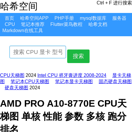
Ctrl + F 进行搜索
哈希空间
首页
哈希空间APP
PHP手册
mysql数据库
服务器
CPU
笔记本推荐
Flutter菜鸟教程
哈希文档
Markdown在线工具
搜索
CPU天梯图
2024
Intel CPU 挤牙膏进度 2008-2024
显卡天梯
图
笔记本CPU天梯图
笔记本显卡天梯图
固态硬盘天梯图
硬盘天梯图
2024
AMD PRO A10-8770E CPU天
梯图 单核 性能 参数 多核 跑分
排名