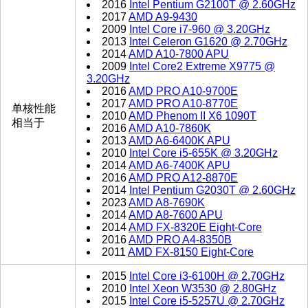
2016
Intel Pentium G2100T @ 2.60GHz
2017
AMD A9-9430
2009
Intel Core i7-960 @ 3.20GHz
2013
Intel Celeron G1620 @ 2.70GHz
2014
AMD A10-7800 APU
2009
Intel Core2 Extreme X9775 @
3.20GHz
2016
AMD PRO A10-9700E
2017
AMD PRO A10-8770E
单核性能
2010
AMD Phenom II X6 1090T
相当于
2016
AMD A10-7860K
2013
AMD A6-6400K APU
2010
Intel Core i5-655K @ 3.20GHz
2014
AMD A6-7400K APU
2016
AMD PRO A12-8870E
2014
Intel Pentium G2030T @ 2.60GHz
2023
AMD A8-7690K
2014
AMD A8-7600 APU
2014
AMD FX-8320E Eight-Core
2016
AMD PRO A4-8350B
2011
AMD FX-8150 Eight-Core
2015
Intel Core i3-6100H @ 2.70GHz
2010
Intel Xeon W3530 @ 2.80GHz
2015
Intel Core i5-5257U @ 2.70GHz