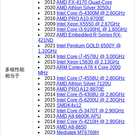
2012
AMD FX-4170 Quad-Core
2020
AMD Athlon Silver 3050U
2013
Intel Core i5-4300M @ 2.60GHz
2016
AMD PRO A10-9700E
2009
Intel Xeon X5550 @ 2.67GHz
2023
Intel Core i3-9100HL @ 1.60GHz
2022
AMD Embedded R-Series RX-
421ND
2021
Intel Pentium GOLD 6500Y @
1.10GHz
2014
Intel Core i7-4578U @ 3.00GHz
2010
Intel Xeon L5630 @ 2.13GHz
2023
ARM Cortex-A78 4 Core 2000
多核性能
MHz
相当于
2013
Intel Core i7-4558U @ 2.80GHz
2023
AMD Athlon Silver 7120U
2016
AMD PRO A12-8870E
2014
Intel Core i5-4308U @ 2.80GHz
2015
Intel Core i5-6200U @ 2.30GHz
2021
SMDK4x12
2012
Intel Core i5-3470T @ 2.90GHz
2013
AMD A8-6600K APU
2014
Intel Core i5-4210H @ 2.90GHz
2015
AMD A8-8650
2023
Mediatek MT6769H