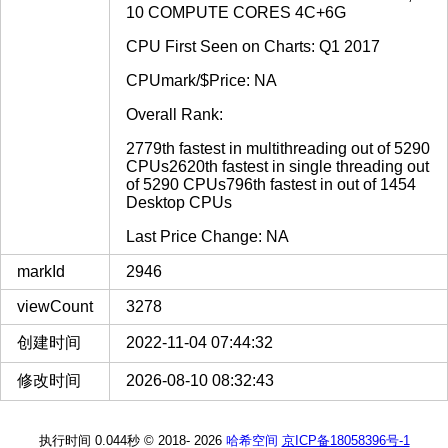
10 COMPUTE CORES 4C+6G
CPU First Seen on Charts: Q1 2017
CPUmark/$Price: NA
Overall Rank:
2779th fastest in multithreading out of 5290
CPUs2620th fastest in single threading out
of 5290 CPUs796th fastest in out of 1454
Desktop CPUs
Last Price Change: NA
markId
2946
viewCount
3278
创建时间
2022-11-04 07:44:32
修改时间
2026-08-10 08:32:43
执行时间 0.044秒
© 2018-
2026
哈希空间
京ICP备18058396号-1