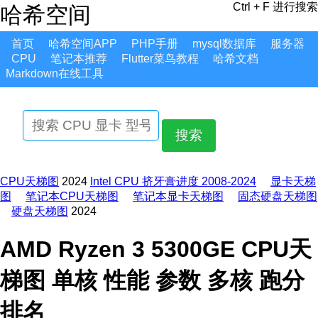
Ctrl + F 进行搜索
哈希空间
首页
哈希空间APP
PHP手册
mysql数据库
服务器
CPU
笔记本推荐
Flutter菜鸟教程
哈希文档
Markdown在线工具
搜索
CPU天梯图
2024
Intel CPU 挤牙膏进度 2008-2024
显卡天梯
图
笔记本CPU天梯图
笔记本显卡天梯图
固态硬盘天梯图
硬盘天梯图
2024
AMD Ryzen 3 5300GE CPU天
梯图 单核 性能 参数 多核 跑分
排名