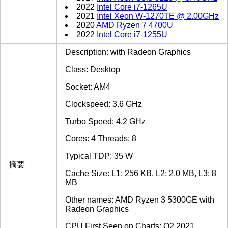
2022
Intel Core i7-1265U
2021
Intel Xeon W-1270TE @ 2.00GHz
2020
AMD Ryzen 7 4700U
2022
Intel Core i7-1255U
Description: with Radeon Graphics
Class: Desktop
Socket: AM4
Clockspeed: 3.6 GHz
Turbo Speed: 4.2 GHz
Cores: 4 Threads: 8
Typical TDP: 35 W
摘要
Cache Size: L1: 256 KB, L2: 2.0 MB, L3: 8
MB
Other names: AMD Ryzen 3 5300GE with
Radeon Graphics
CPU First Seen on Charts: Q2 2021