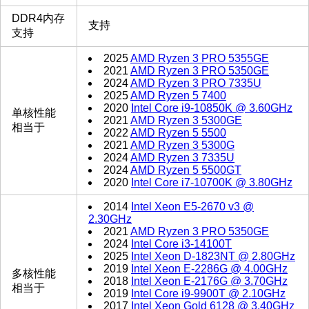
DDR4内存
支持
支持
2025
AMD Ryzen 3 PRO 5355GE
2021
AMD Ryzen 3 PRO 5350GE
2024
AMD Ryzen 3 PRO 7335U
2025
AMD Ryzen 5 7400
2020
Intel Core i9-10850K @ 3.60GHz
单核性能
2021
AMD Ryzen 3 5300GE
相当于
2022
AMD Ryzen 5 5500
2021
AMD Ryzen 3 5300G
2024
AMD Ryzen 3 7335U
2024
AMD Ryzen 5 5500GT
2020
Intel Core i7-10700K @ 3.80GHz
2014
Intel Xeon E5-2670 v3 @
2.30GHz
2021
AMD Ryzen 3 PRO 5350GE
2024
Intel Core i3-14100T
2025
Intel Xeon D-1823NT @ 2.80GHz
2019
Intel Xeon E-2286G @ 4.00GHz
多核性能
2018
Intel Xeon E-2176G @ 3.70GHz
相当于
2019
Intel Core i9-9900T @ 2.10GHz
2017
Intel Xeon Gold 6128 @ 3.40GHz