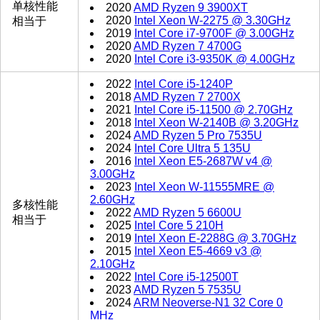
单核性能
2020
AMD Ryzen 9 3900XT
2020
Intel Xeon W-2275 @ 3.30GHz
相当于
2019
Intel Core i7-9700F @ 3.00GHz
2020
AMD Ryzen 7 4700G
2020
Intel Core i3-9350K @ 4.00GHz
2022
Intel Core i5-1240P
2018
AMD Ryzen 7 2700X
2021
Intel Core i5-11500 @ 2.70GHz
2018
Intel Xeon W-2140B @ 3.20GHz
2024
AMD Ryzen 5 Pro 7535U
2024
Intel Core Ultra 5 135U
2016
Intel Xeon E5-2687W v4 @
3.00GHz
2023
Intel Xeon W-11555MRE @
2.60GHz
多核性能
2022
AMD Ryzen 5 6600U
相当于
2025
Intel Core 5 210H
2019
Intel Xeon E-2288G @ 3.70GHz
2015
Intel Xeon E5-4669 v3 @
2.10GHz
2022
Intel Core i5-12500T
2023
AMD Ryzen 5 7535U
2024
ARM Neoverse-N1 32 Core 0
MHz