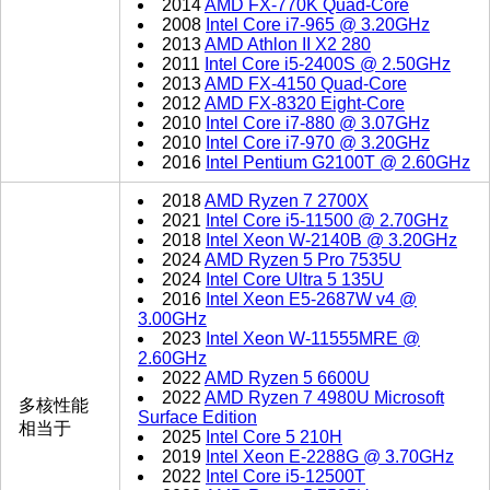
2014
AMD FX-770K Quad-Core
2008
Intel Core i7-965 @ 3.20GHz
2013
AMD Athlon II X2 280
2011
Intel Core i5-2400S @ 2.50GHz
2013
AMD FX-4150 Quad-Core
2012
AMD FX-8320 Eight-Core
2010
Intel Core i7-880 @ 3.07GHz
2010
Intel Core i7-970 @ 3.20GHz
2016
Intel Pentium G2100T @ 2.60GHz
2018
AMD Ryzen 7 2700X
2021
Intel Core i5-11500 @ 2.70GHz
2018
Intel Xeon W-2140B @ 3.20GHz
2024
AMD Ryzen 5 Pro 7535U
2024
Intel Core Ultra 5 135U
2016
Intel Xeon E5-2687W v4 @
3.00GHz
2023
Intel Xeon W-11555MRE @
2.60GHz
2022
AMD Ryzen 5 6600U
2022
AMD Ryzen 7 4980U Microsoft
多核性能
Surface Edition
相当于
2025
Intel Core 5 210H
2019
Intel Xeon E-2288G @ 3.70GHz
2022
Intel Core i5-12500T