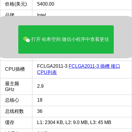
价格(美元)
5400.00
品牌
Intel
多核评分
17430
是否有 核
打开 哈希空间 微信小程序中查看更佳
没有核显
显
类型
Server
FCLGA2011-3
FCLGA2011-3 插槽 接口
CPU插槽
CPU列表
最主频
2.9
GHz
总核心
18
总线程数
36
缓存
L1: 2304 KB, L2: 9.0 MB, L3: 45 MB