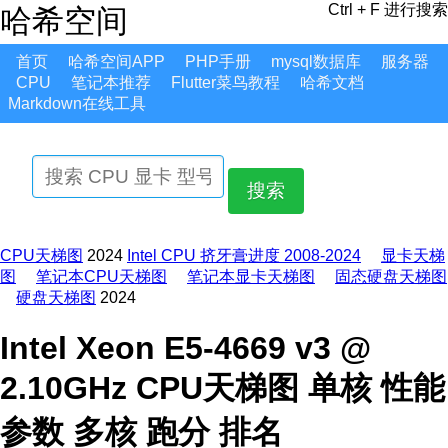
Ctrl + F 进行搜索
哈希空间
首页
哈希空间APP
PHP手册
mysql数据库
服务器
CPU
笔记本推荐
Flutter菜鸟教程
哈希文档
Markdown在线工具
搜索
CPU天梯图
2024
Intel CPU 挤牙膏进度 2008-2024
显卡天梯
图
笔记本CPU天梯图
笔记本显卡天梯图
固态硬盘天梯图
硬盘天梯图
2024
Intel Xeon E5-4669 v3 @
2.10GHz CPU天梯图 单核 性能
参数 多核 跑分 排名