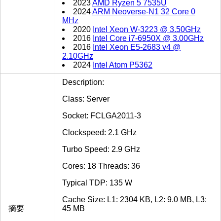
2023
AMD Ryzen 5 7535U
2024
ARM Neoverse-N1 32 Core 0
MHz
2020
Intel Xeon W-3223 @ 3.50GHz
2016
Intel Core i7-6950X @ 3.00GHz
2016
Intel Xeon E5-2683 v4 @
2.10GHz
2024
Intel Atom P5362
Description:
Class: Server
Socket: FCLGA2011-3
Clockspeed: 2.1 GHz
Turbo Speed: 2.9 GHz
Cores: 18 Threads: 36
Typical TDP: 135 W
Cache Size: L1: 2304 KB, L2: 9.0 MB, L3:
摘要
45 MB