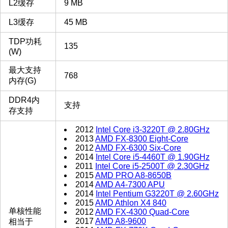
L2缓存
9 MB
L3缓存
45 MB
TDP功耗
135
(W)
最大支持
768
内存(G)
DDR4内
支持
存支持
2012
Intel Core i3-3220T @ 2.80GHz
2013
AMD FX-8300 Eight-Core
2012
AMD FX-6300 Six-Core
2014
Intel Core i5-4460T @ 1.90GHz
2011
Intel Core i5-2500T @ 2.30GHz
2015
AMD PRO A8-8650B
2014
AMD A4-7300 APU
2014
Intel Pentium G3220T @ 2.60GHz
2015
AMD Athlon X4 840
单核性能
2012
AMD FX-4300 Quad-Core
2017
AMD A8-9600
相当于