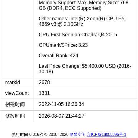
Memory Support: Max. Memory Size: 768
GB (DDR4, ECC Supported)
Other names: Intel(R) Xeon(R) CPU E5-
4669 v3 @ 2.10GHz
CPU First Seen on Charts: Q4 2015
CPUmark/$Price: 3.23
Overall Rank: 424
Last Price Change: $5,400.00 USD (2016-
10-18)
markId
2678
viewCount
1331
创建时间
2022-11-05 16:36:34
修改时间
2026-08-07 21:44:27
执行时间 0.016秒
© 2018-
2026
哈希空间
京ICP备18058396号-1