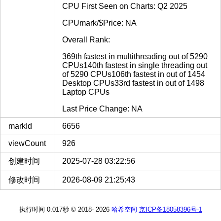
CPU First Seen on Charts: Q2 2025
CPUmark/$Price: NA
Overall Rank:
369th fastest in multithreading out of 5290
CPUs140th fastest in single threading out
of 5290 CPUs106th fastest in out of 1454
Desktop CPUs33rd fastest in out of 1498
Laptop CPUs
Last Price Change: NA
markId
6656
viewCount
926
创建时间
2025-07-28 03:22:56
修改时间
2026-08-09 21:25:43
执行时间 0.017秒
© 2018-
2026
哈希空间
京ICP备18058396号-1