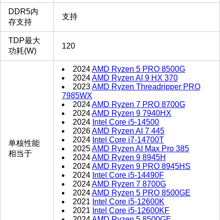
DDR5内
支持
存支持
TDP最大
120
功耗(W)
2024
AMD Ryzen 5 PRO 8500G
2024
AMD Ryzen AI 9 HX 370
2023
AMD Ryzen Threadripper PRO
7985WX
2024
AMD Ryzen 7 PRO 8700G
2024
AMD Ryzen 9 7940HX
2024
Intel Core i5-14500
2026
AMD Ryzen AI 7 445
2024
Intel Core i7-14700T
单核性能
2025
AMD Ryzen AI Max Pro 385
相当于
2024
AMD Ryzen 9 8945H
2024
AMD Ryzen 9 PRO 8945HS
2024
Intel Core i5-14490F
2024
AMD Ryzen 7 8700G
2024
AMD Ryzen 5 PRO 8500GE
2021
Intel Core i5-12600K
2021
Intel Core i5-12600KF
2024
AMD Ryzen 5 8500GE