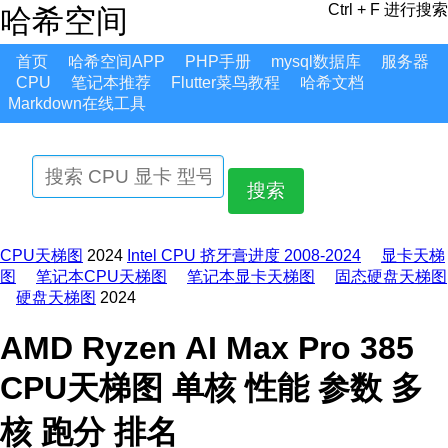
Ctrl + F 进行搜索
哈希空间
首页
哈希空间APP
PHP手册
mysql数据库
服务器
CPU
笔记本推荐
Flutter菜鸟教程
哈希文档
Markdown在线工具
搜索
CPU天梯图
2024
Intel CPU 挤牙膏进度 2008-2024
显卡天梯
图
笔记本CPU天梯图
笔记本显卡天梯图
固态硬盘天梯图
硬盘天梯图
2024
AMD Ryzen AI Max Pro 385
CPU天梯图 单核 性能 参数 多
核 跑分 排名