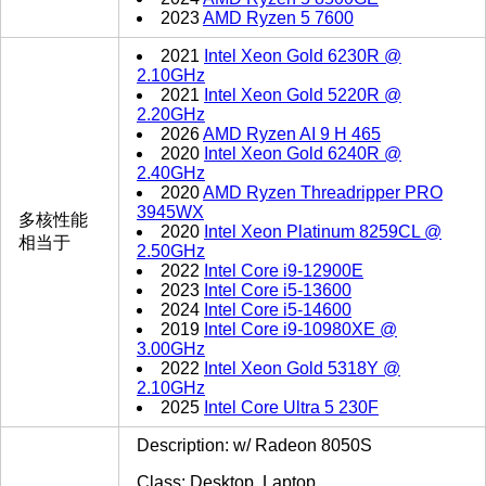
2023
AMD Ryzen 5 7600
2021
Intel Xeon Gold 6230R @
2.10GHz
2021
Intel Xeon Gold 5220R @
2.20GHz
2026
AMD Ryzen AI 9 H 465
2020
Intel Xeon Gold 6240R @
2.40GHz
2020
AMD Ryzen Threadripper PRO
3945WX
多核性能
2020
Intel Xeon Platinum 8259CL @
相当于
2.50GHz
2022
Intel Core i9-12900E
2023
Intel Core i5-13600
2024
Intel Core i5-14600
2019
Intel Core i9-10980XE @
3.00GHz
2022
Intel Xeon Gold 5318Y @
2.10GHz
2025
Intel Core Ultra 5 230F
Description: w/ Radeon 8050S
Class: Desktop, Laptop