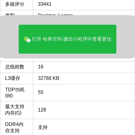
多核评分
33441
类型
Desktop, Laptop
CPU插槽
FP11
FP11 插槽 接口 CPU列表
最主频
打开 哈希空间 微信小程序中查看更佳
5.0
GHz
总核心
8
总线程数
16
L3缓存
32768 KB
TDP功耗
55
(W)
最大支持
128
内存(G)
DDR4内
支持
存支持