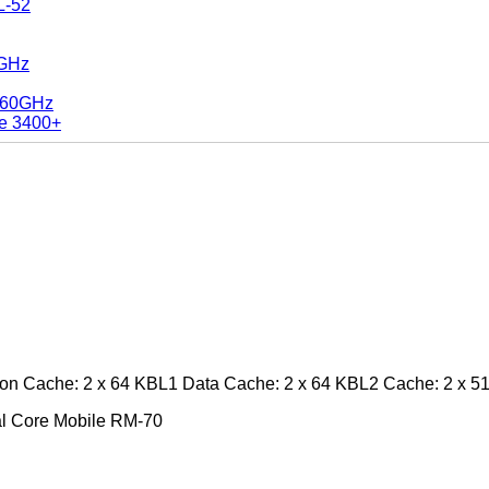
L-52
0GHz
1.60GHz
e 3400+
on Cache: 2 x 64 KBL1 Data Cache: 2 x 64 KBL2 Cache: 2 x 5
l Core Mobile RM-70