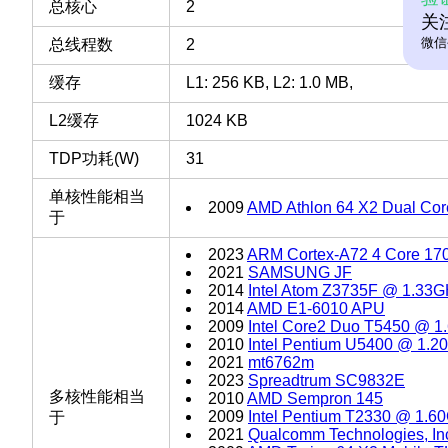
总核心
2
关
微信
总线程数
2
缓存
L1: 256 KB, L2: 1.0 MB,
L2缓存
1024 KB
TDP功耗(W)
31
单核性能相当
2009
AMD Athlon 64 X2 Dual Co
于
2023
ARM Cortex-A72 4 Core 17
2021
SAMSUNG JF
2014
Intel Atom Z3735F @ 1.33
2014
AMD E1-6010 APU
2009
Intel Core2 Duo T5450 @ 
2010
Intel Pentium U5400 @ 1.2
2021
mt6762m
2023
Spreadtrum SC9832E
多核性能相当
2010
AMD Sempron 145
2009
Intel Pentium T2330 @ 1.6
于
2021
Qualcomm Technologies, I