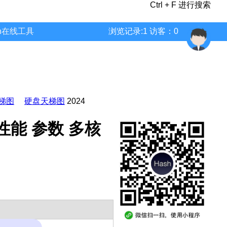
Ctrl + F 进行搜索
wn在线工具
浏览记录:1 访客：0
梯图
硬盘天梯图
2024
单核 性能 参数 多核