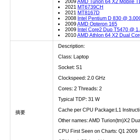
2009
AMD Turion 64 X2 Mobile T
2021
MT6739CH
2021
MT8167D
2008
Intel Pentium D 830 @ 3.0
2009
AMD Opteron 165
2009
Intel Core2 Duo T5470 @ 
2010
AMD Athlon 64 X2 Dual Cor
Description:
Class: Laptop
Socket: S1
Clockspeed: 2.0 GHz
Cores: 2 Threads: 2
Typical TDP: 31 W
Cache per CPU Package:L1 Instructi
摘要
Other names: AMD Turion(tm)X2 Dua
CPU First Seen on Charts: Q1 2009