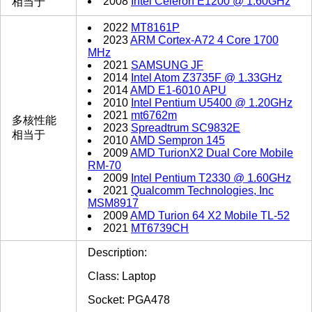
2008
Intel Celeron E1200 @ 1.60GHz
相当于
2022
MT8161P
2023
ARM Cortex-A72 4 Core 1700
MHz
2021
SAMSUNG JF
2014
Intel Atom Z3735F @ 1.33GHz
2014
AMD E1-6010 APU
2010
Intel Pentium U5400 @ 1.20GHz
2021
mt6762m
多核性能
2023
Spreadtrum SC9832E
相当于
2010
AMD Sempron 145
2009
AMD TurionX2 Dual Core Mobile
RM-70
2009
Intel Pentium T2330 @ 1.60GHz
2021
Qualcomm Technologies, Inc
MSM8917
2009
AMD Turion 64 X2 Mobile TL-52
2021
MT6739CH
Description:
Class: Laptop
Socket: PGA478