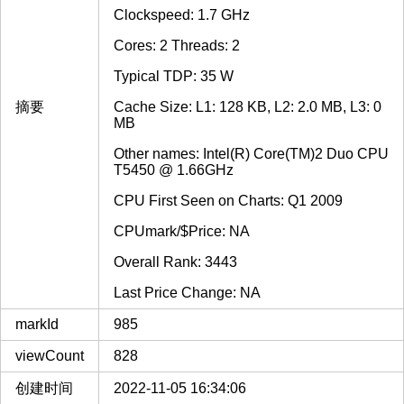
Clockspeed: 1.7 GHz
Cores: 2 Threads: 2
Typical TDP: 35 W
摘要
Cache Size: L1: 128 KB, L2: 2.0 MB, L3: 0
MB
Other names: Intel(R) Core(TM)2 Duo CPU
T5450 @ 1.66GHz
CPU First Seen on Charts: Q1 2009
CPUmark/$Price: NA
Overall Rank: 3443
Last Price Change: NA
markId
985
viewCount
828
创建时间
2022-11-05 16:34:06