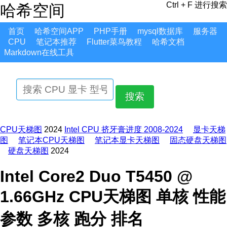
Ctrl + F 进行搜索
哈希空间
首页
哈希空间APP
PHP手册
mysql数据库
服务器
CPU
笔记本推荐
Flutter菜鸟教程
哈希文档
Markdown在线工具
搜索
CPU天梯图
2024
Intel CPU 挤牙膏进度 2008-2024
显卡天梯
图
笔记本CPU天梯图
笔记本显卡天梯图
固态硬盘天梯图
硬盘天梯图
2024
Intel Core2 Duo T5450 @
1.66GHz CPU天梯图 单核 性能
参数 多核 跑分 排名