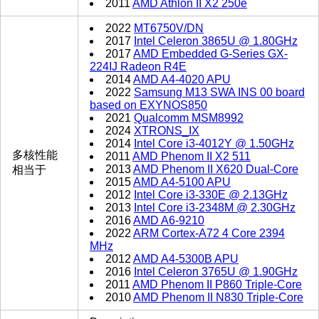
2011
AMD Athlon II X2 250e
2022
MT6750V/DN
2017
Intel Celeron 3865U @ 1.80GHz
2017
AMD Embedded G-Series GX-
224IJ Radeon R4E
2014
AMD A4-4020 APU
2022
Samsung M13 SWA INS 00 board
based on EXYNOS850
2021
Qualcomm MSM8992
2024
XTRONS_IX
2014
Intel Core i3-4012Y @ 1.50GHz
多核性能
2011
AMD Phenom II X2 511
2013
AMD Phenom II X620 Dual-Core
相当于
2015
AMD A4-5100 APU
2012
Intel Core i3-330E @ 2.13GHz
2013
Intel Core i3-2348M @ 2.30GHz
2016
AMD A6-9210
2022
ARM Cortex-A72 4 Core 2394
MHz
2012
AMD A4-5300B APU
2016
Intel Celeron 3765U @ 1.90GHz
2011
AMD Phenom II P860 Triple-Core
2010
AMD Phenom II N830 Triple-Core