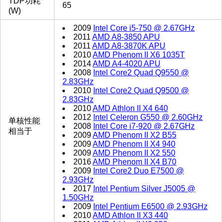
TDP功耗
65
(W)
2009
Intel Core i5-750 @ 2.67GHz
2011
AMD A8-3850 APU
2011
AMD A8-3870K APU
2010
AMD Phenom II X6 1035T
2014
AMD A4-4020 APU
2008
Intel Core2 Quad Q9550 @
2.83GHz
2010
Intel Core2 Quad Q9500 @
2.83GHz
2010
AMD Athlon II X4 640
2012
Intel Celeron G550 @ 2.60GHz
单核性能
2008
Intel Core i7-920 @ 2.67GHz
相当于
2009
AMD Phenom II X2 B55
2009
AMD Phenom II X4 940
2009
AMD Phenom II X2 550
2016
AMD Phenom II X4 B70
2009
Intel Core2 Duo E7500 @
2.93GHz
2017
Intel Pentium Silver J5005 @
1.50GHz
2009
Intel Pentium E6500 @ 2.93GHz
2010
AMD Athlon II X3 440