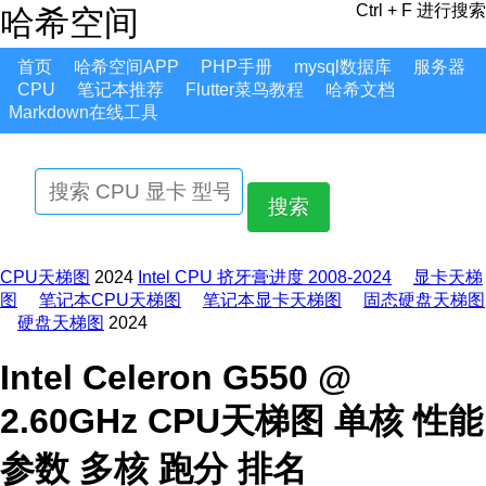
Ctrl + F 进行搜索
哈希空间
首页
哈希空间APP
PHP手册
mysql数据库
服务器
CPU
笔记本推荐
Flutter菜鸟教程
哈希文档
Markdown在线工具
搜索
CPU天梯图
2024
Intel CPU 挤牙膏进度 2008-2024
显卡天梯
图
笔记本CPU天梯图
笔记本显卡天梯图
固态硬盘天梯图
硬盘天梯图
2024
Intel Celeron G550 @
2.60GHz CPU天梯图 单核 性能
参数 多核 跑分 排名