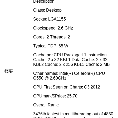
Description:
Class: Desktop
Socket: LGA1155
Clockspeed: 2.6 GHz
Cores: 2 Threads: 2
Typical TDP: 65 W
Cache per CPU Package:L1 Instruction
Cache: 2 x 32 KBL1 Data Cache: 2 x 32
KBL2 Cache: 2 x 256 KBL3 Cache: 2 MB
摘要
Other names: Intel(R) Celeron(R) CPU
G550 @ 2.60GHz
CPU First Seen on Charts: Q3 2012
CPUmark/$Price: 25.70
Overall Rank:
3476th fastest in multithreading out of 4830