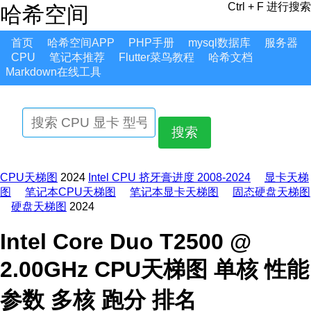
Ctrl + F 进行搜索
哈希空间
首页
哈希空间APP
PHP手册
mysql数据库
服务器
CPU
笔记本推荐
Flutter菜鸟教程
哈希文档
Markdown在线工具
搜索
CPU天梯图
2024
Intel CPU 挤牙膏进度 2008-2024
显卡天梯
图
笔记本CPU天梯图
笔记本显卡天梯图
固态硬盘天梯图
硬盘天梯图
2024
Intel Core Duo T2500 @
2.00GHz CPU天梯图 单核 性能
参数 多核 跑分 排名