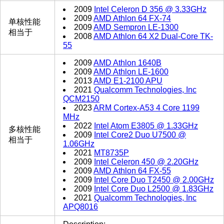
2009
Intel Celeron D 356 @ 3.33GHz
2009
AMD Athlon 64 FX-74
单核性能
2009
AMD Sempron LE-1300
相当于
2008
AMD Athlon 64 X2 Dual-Core TK-
55
2009
AMD Athlon 1640B
2009
AMD Athlon LE-1600
2013
AMD E1-2100 APU
2021
Qualcomm Technologies, Inc
QCM2150
2023
ARM Cortex-A53 4 Core 1199
MHz
2022
Intel Atom E3805 @ 1.33GHz
多核性能
2009
Intel Core2 Duo U7500 @
相当于
1.06GHz
2021
MT8735P
2009
Intel Celeron 450 @ 2.20GHz
2009
AMD Athlon 64 FX-55
2009
Intel Core Duo T2450 @ 2.00GHz
2009
Intel Core Duo L2500 @ 1.83GHz
2021
Qualcomm Technologies, Inc
APQ8016