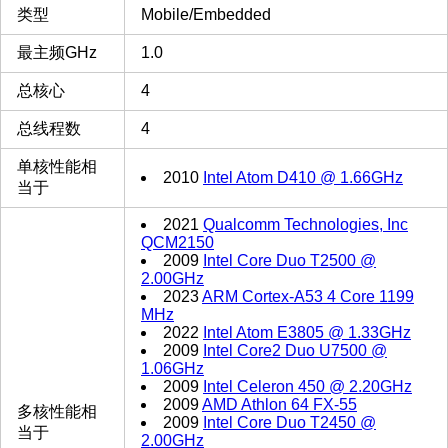
类型
Mobile/Embedded
最主频GHz
1.0
总核心
4
总线程数
4
单核性能相
2010
Intel Atom D410 @ 1.66GHz
当于
2021
Qualcomm Technologies, Inc
QCM2150
2009
Intel Core Duo T2500 @
2.00GHz
2023
ARM Cortex-A53 4 Core 1199
MHz
2022
Intel Atom E3805 @ 1.33GHz
2009
Intel Core2 Duo U7500 @
1.06GHz
2009
Intel Celeron 450 @ 2.20GHz
2009
AMD Athlon 64 FX-55
多核性能相
2009
Intel Core Duo T2450 @
当于
2.00GHz