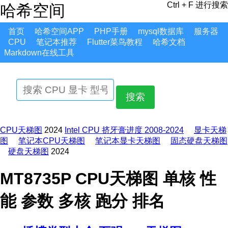
Ctrl + F 进行搜索
哈希空间
首页
哈希空间APP
PHP手册
mysql数据库
服务器
CPU
笔记本推荐
Flutter菜鸟教程
哈希文档
Markdown在线工具
搜索
CPU天梯图
2024
Intel CPU 挤牙膏进度 2008-2024
显卡天梯
图
笔记本CPU天梯图
笔记本显卡天梯图
固态硬盘天梯图
硬盘天梯图
2024
MT8735P CPU天梯图 单核 性
能 参数 多核 跑分 排名