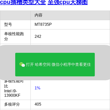
cpu插槽类型大全
至强cpu天梯图
内容
型号
MT8735P
单核性能跑
242
分
发布时间
2021
单核性能对
比
打开 哈希空间 微信小程序中查看更佳
5%
Intel i9-
13900KF
多核性能对
比
1%
Intel i9-
13900KF
多核评分
405