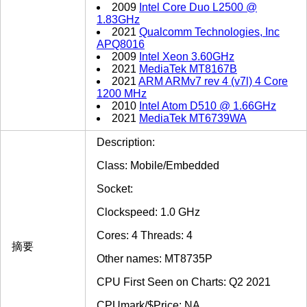
2009
Intel Core Duo L2500 @
1.83GHz
2021
Qualcomm Technologies, Inc
APQ8016
2009
Intel Xeon 3.60GHz
2021
MediaTek MT8167B
2021
ARM ARMv7 rev 4 (v7l) 4 Core
1200 MHz
2010
Intel Atom D510 @ 1.66GHz
2021
MediaTek MT6739WA
Description:
Class: Mobile/Embedded
Socket:
Clockspeed: 1.0 GHz
Cores: 4 Threads: 4
摘要
Other names: MT8735P
CPU First Seen on Charts: Q2 2021
CPUmark/$Price: NA