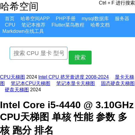
Ctrl + F 进行搜索
哈希空间
首页
哈希空间APP
PHP手册
mysql数据库
服务器
CPU
笔记本推荐
Flutter菜鸟教程
哈希文档
Markdown在线工具
搜索
CPU天梯图
2024
Intel CPU 挤牙膏进度 2008-2024
显卡天梯
图
笔记本CPU天梯图
笔记本显卡天梯图
固态硬盘天梯图
硬盘天梯图
2024
Intel Core i5-4440 @ 3.10GHz
CPU天梯图 单核 性能 参数 多
核 跑分 排名