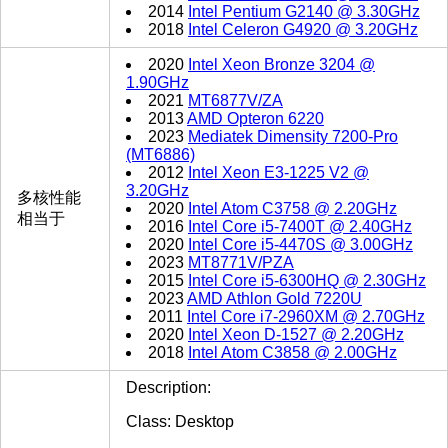
2014
Intel Pentium G2140 @ 3.30GHz
2018
Intel Celeron G4920 @ 3.20GHz
2020
Intel Xeon Bronze 3204 @
1.90GHz
2021
MT6877V/ZA
2013
AMD Opteron 6220
2023
Mediatek Dimensity 7200-Pro
(MT6886)
2012
Intel Xeon E3-1225 V2 @
3.20GHz
多核性能
2020
Intel Atom C3758 @ 2.20GHz
相当于
2016
Intel Core i5-7400T @ 2.40GHz
2020
Intel Core i5-4470S @ 3.00GHz
2023
MT8771V/PZA
2015
Intel Core i5-6300HQ @ 2.30GHz
2023
AMD Athlon Gold 7220U
2011
Intel Core i7-2960XM @ 2.70GHz
2020
Intel Xeon D-1527 @ 2.20GHz
2018
Intel Atom C3858 @ 2.00GHz
Description:
Class: Desktop