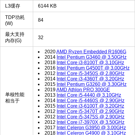
L3缓存
6144 KB
TDP功耗
84
(W)
最大支持
32
内存(G)
2020
AMD Ryzen Embedded R1606G
2014
Intel Pentium G3460 @ 3.50GHz
2018
Intel Core i3-8100T @ 3.10GHz
2016
Intel Pentium G4500T @ 3.00GHz
2012
Intel Core i5-3450S @ 2.80GHz
2014
Intel Core i3-4360T @ 3.20GHz
2015
Intel Pentium G3260 @ 3.30GHz
2019
AMD Athlon PRO 300GE
单核性能
2013
Intel Core i5-4440 @ 3.10GHz
2014
Intel Core i5-4460S @ 2.90GHz
相当于
2015
Intel Core i3-6100T @ 3.20GHz
2012
Intel Core i5-3470T @ 2.90GHz
2012
Intel Core i5-3475S @ 2.90GHz
2012
Intel Core i7-3970X @ 3.50GHz
2017
Intel Celeron G3950 @ 3.00GHz
2018
Intel Celeron G4900 @ 3.10GHz