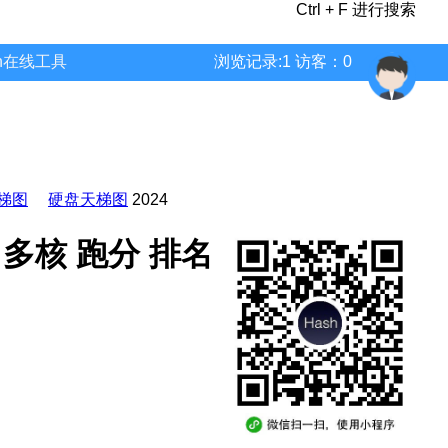
Ctrl + F 进行搜索
wn在线工具
浏览记录:1 访客：0
梯图
硬盘天梯图
2024
参数 多核 跑分 排名