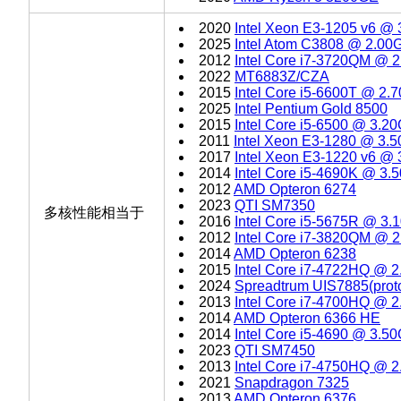
2020
Intel Xeon E3-1205 v6 @
2025
Intel Atom C3808 @ 2.00
2012
Intel Core i7-3720QM @ 
2022
MT6883Z/CZA
2015
Intel Core i5-6600T @ 2.
2025
Intel Pentium Gold 8500
2015
Intel Core i5-6500 @ 3.2
2011
Intel Xeon E3-1280 @ 3.
2017
Intel Xeon E3-1220 v6 @
2014
Intel Core i5-4690K @ 3
2012
AMD Opteron 6274
2023
QTI SM7350
多核性能相当于
2016
Intel Core i5-5675R @ 3
2012
Intel Core i7-3820QM @ 
2014
AMD Opteron 6238
2015
Intel Core i7-4722HQ @ 
2024
Spreadtrum UIS7885(prot
2013
Intel Core i7-4700HQ @ 
2014
AMD Opteron 6366 HE
2014
Intel Core i5-4690 @ 3.5
2023
QTI SM7450
2013
Intel Core i7-4750HQ @ 
2021
Snapdragon 7325
2013
AMD Opteron 6376