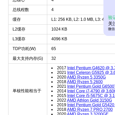
总线程数
4
验
缓存
L1: 256 KB, L2: 1.0 MB, L3: 4 MB
关
L2缓存
1024 KB
微信
L3缓存
4096 KB
TDP功耗(W)
65
最大支持内存(G)
32
2017
Intel Pentium G4620 @ 3
2021
Intel Celeron G5925 @ 3
2020
AMD Ryzen 5 3350G
2018
AMD Ryzen 5 2600
2021
Intel Pentium Gold G650
单核性能相当于
2014
Intel Core i7-4790 @ 3.6
2015
Intel Core i5-5675C @ 3
2022
AMD Athlon Gold 3150G
2019
Intel Pentium Gold G542
2018
AMD Ryzen 7 PRO 2700
2020
AMD Ryzen 3 3200GE