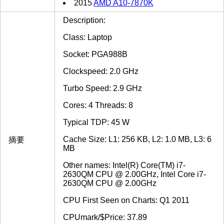
2015
AMD A10-7870K
Description:
Class: Laptop
Socket: PGA988B
Clockspeed: 2.0 GHz
Turbo Speed: 2.9 GHz
Cores: 4 Threads: 8
Typical TDP: 45 W
Cache Size: L1: 256 KB, L2: 1.0 MB, L3: 6
摘要
MB
Other names: Intel(R) Core(TM) i7-
2630QM CPU @ 2.00GHz, Intel Core i7-
2630QM CPU @ 2.00GHz
CPU First Seen on Charts: Q1 2011
CPUmark/$Price: 37.89