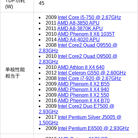
TDP功耗
45
(W)
2009
Intel Core i5-750 @ 2.67GHz
2011
AMD A8-3850 APU
2011
AMD A8-3870K APU
2010
AMD Phenom II X6 1035T
2014
AMD A4-4020 APU
2008
Intel Core2 Quad Q9550 @
2.83GHz
2010
Intel Core2 Quad Q9500 @
2.83GHz
2010
AMD Athlon II X4 640
单核性能
2012
Intel Celeron G550 @ 2.60GHz
相当于
2008
Intel Core i7-920 @ 2.67GHz
2009
AMD Phenom II X2 B55
2009
AMD Phenom II X4 940
2009
AMD Phenom II X2 550
2016
AMD Phenom II X4 B70
2009
Intel Core2 Duo E7500 @
2.93GHz
2017
Intel Pentium Silver J5005 @
1.50GHz
2009
Intel Pentium E6500 @ 2.93GHz