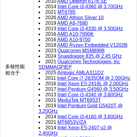
2010
AMD Opteron 6176 SE
2014
Intel Core i3-4360 @ 3.70GHz
2021
MT6785
2026
AMD Athlon Silver 10
2019
AMD A8-7680
2013
Intel Core i3-4330 @ 3.50GHz
2016
AMD A10-7890K
2016
AMD A10-9700
2018
AMD Ryzen Embedded V1202B
2023
Qualcomm MSM8998
2024
Snapdragon 835 @ 2.45 GHz
2021
Qualcomm Technologies, Inc
多核性能
SDMMAGPIEP
2025
Amlogic AMLA311D2
相当于
2011
Intel Core i7-2635QM @ 2.00GHz
2016
Intel Xeon E5-2418L @ 2.00GHz
2017
Intel Pentium G4560 @ 3.50GHz
2013
Intel Core i3-4340 @ 3.60GHz
2021
MediaTek MT6853T
2019
Intel Pentium Gold G5420T @
3.20GHz
2014
Intel Core i3-4160 @ 3.60GHz
2021
MT6853V/ZA
2014
Intel Xeon E5-2407 v2 @
2.40GHz