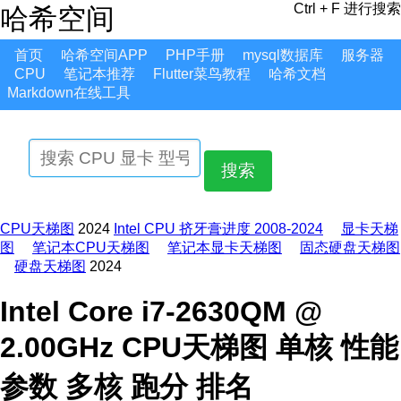
Ctrl + F 进行搜索
哈希空间
首页
哈希空间APP
PHP手册
mysql数据库
服务器
CPU
笔记本推荐
Flutter菜鸟教程
哈希文档
Markdown在线工具
搜索
CPU天梯图
2024
Intel CPU 挤牙膏进度 2008-2024
显卡天梯
图
笔记本CPU天梯图
笔记本显卡天梯图
固态硬盘天梯图
硬盘天梯图
2024
Intel Core i7-2630QM @
2.00GHz CPU天梯图 单核 性能
参数 多核 跑分 排名