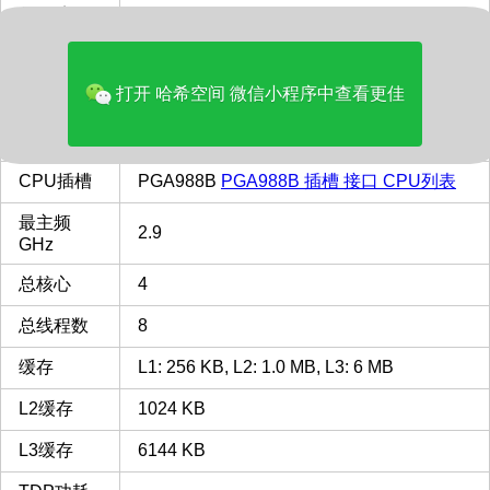
价格(美元)
189.95
品牌
Intel
打开 哈希空间 微信小程序中查看更佳
多核评分
3533
类型
Laptop
CPU插槽
PGA988B
PGA988B 插槽 接口 CPU列表
最主频
2.9
GHz
总核心
4
总线程数
8
缓存
L1: 256 KB, L2: 1.0 MB, L3: 6 MB
L2缓存
1024 KB
L3缓存
6144 KB