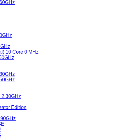
3.60GHz
.30GHz
30GHz
al) 10 Core 0 MHz
.50GHz
2.30GHz
2.50GHz
@ 2.30GHz
tor Edition
3.90GHz
GE
U
G