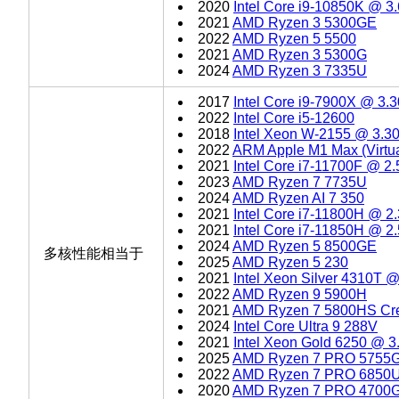
2020
Intel Core i9-10850K @ 
2021
AMD Ryzen 3 5300GE
2022
AMD Ryzen 5 5500
2021
AMD Ryzen 3 5300G
2024
AMD Ryzen 3 7335U
2017
Intel Core i9-7900X @ 3
2022
Intel Core i5-12600
2018
Intel Xeon W-2155 @ 3.
2022
ARM Apple M1 Max (Virtu
2021
Intel Core i7-11700F @ 2
2023
AMD Ryzen 7 7735U
2024
AMD Ryzen AI 7 350
2021
Intel Core i7-11800H @ 
2021
Intel Core i7-11850H @ 
2024
AMD Ryzen 5 8500GE
多核性能相当于
2025
AMD Ryzen 5 230
2021
Intel Xeon Silver 4310T 
2022
AMD Ryzen 9 5900H
2021
AMD Ryzen 7 5800HS Crea
2024
Intel Core Ultra 9 288V
2021
Intel Xeon Gold 6250 @ 
2025
AMD Ryzen 7 PRO 5755
2022
AMD Ryzen 7 PRO 6850
2020
AMD Ryzen 7 PRO 4700