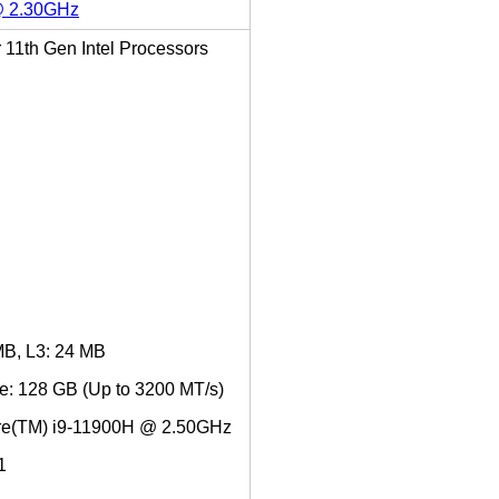
@ 2.30GHz
r 11th Gen Intel Processors
MB, L3: 24 MB
: 128 GB (Up to 3200 MT/s)
ore(TM) i9-11900H @ 2.50GHz
1