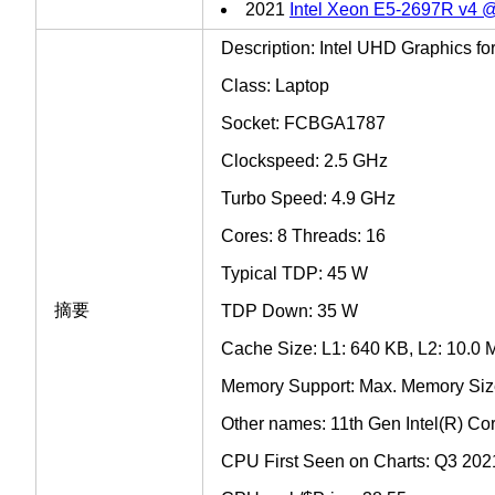
2021
Intel Xeon E5-2697R v4 
Description: Intel UHD Graphics fo
Class: Laptop
Socket: FCBGA1787
Clockspeed: 2.5 GHz
Turbo Speed: 4.9 GHz
Cores: 8 Threads: 16
Typical TDP: 45 W
摘要
TDP Down: 35 W
Cache Size: L1: 640 KB, L2: 10.0 
Memory Support: Max. Memory Size
Other names: 11th Gen Intel(R) C
CPU First Seen on Charts: Q3 202