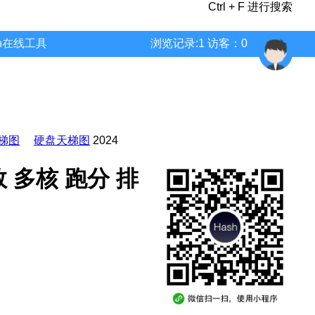
Ctrl + F 进行搜索
wn在线工具
浏览记录:1 访客：0
梯图
硬盘天梯图
2024
 参数 多核 跑分 排