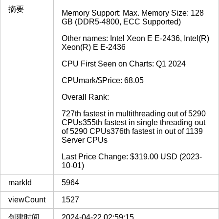
摘要
Memory Support: Max. Memory Size: 128
GB (DDR5-4800, ECC Supported)
Other names: Intel Xeon E E-2436, Intel(R)
Xeon(R) E E-2436
CPU First Seen on Charts: Q1 2024
CPUmark/$Price: 68.05
Overall Rank:
727th fastest in multithreading out of 5290
CPUs355th fastest in single threading out
of 5290 CPUs376th fastest in out of 1139
Server CPUs
Last Price Change: $319.00 USD (2023-
10-01)
markId
5964
viewCount
1527
创建时间
2024-04-22 02:59:15