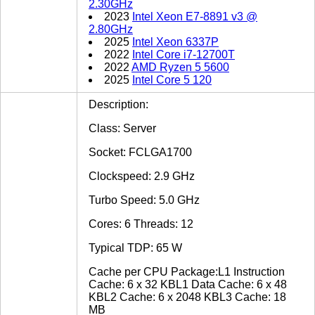
2.30GHz
2023
Intel Xeon E7-8891 v3 @
2.80GHz
2025
Intel Xeon 6337P
2022
Intel Core i7-12700T
2022
AMD Ryzen 5 5600
2025
Intel Core 5 120
Description:
Class: Server
Socket: FCLGA1700
Clockspeed: 2.9 GHz
Turbo Speed: 5.0 GHz
Cores: 6 Threads: 12
Typical TDP: 65 W
Cache per CPU Package:L1 Instruction
Cache: 6 x 32 KBL1 Data Cache: 6 x 48
KBL2 Cache: 6 x 2048 KBL3 Cache: 18
MB