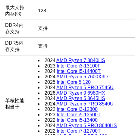
最大支持
128
内存(G)
DDR4内
支持
存支持
DDR5内
支持
存支持
2024
AMD Ryzen 7 8840HS
2023
Intel Core i3-13100F
2024
Intel Core i5-14400T
2024
AMD Ryzen 5 7600X3D
2025
Intel Core 5 120
2024
AMD Ryzen 5 PRO 7545U
2026
AMD Ryzen 9 6980HX
2024
AMD Ryzen 5 8645HS
单核性能
2024
AMD Ryzen 5 PRO 8540U
相当于
2022
Intel Core i3-12300
2023
Intel Core i5-13500T
2022
Intel Core i5-13400
2024
AMD Ryzen 5 PRO 8640HS
2022
Intel Core i7-12700T