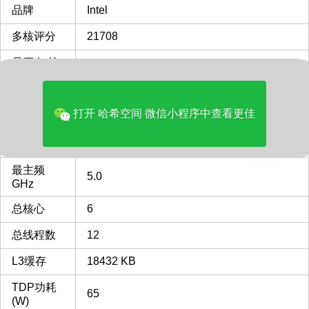
品牌
Intel
多核评分
21708
是否有 核
没有核显
显
类型
Server
打开 哈希空间 微信小程序中查看更佳
FCLGA1700
FCLGA1700 插槽 接口 CPU
CPU插槽
列表
最主频
5.0
GHz
总核心
6
总线程数
12
L3缓存
18432 KB
TDP功耗
65
(W)