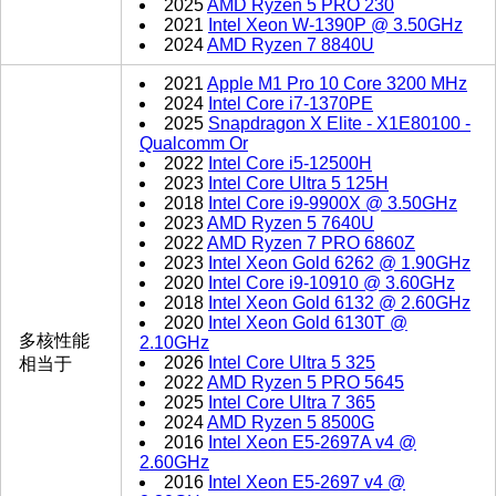
2025
AMD Ryzen 5 PRO 230
2021
Intel Xeon W-1390P @ 3.50GHz
2024
AMD Ryzen 7 8840U
2021
Apple M1 Pro 10 Core 3200 MHz
2024
Intel Core i7-1370PE
2025
Snapdragon X Elite - X1E80100 -
Qualcomm Or
2022
Intel Core i5-12500H
2023
Intel Core Ultra 5 125H
2018
Intel Core i9-9900X @ 3.50GHz
2023
AMD Ryzen 5 7640U
2022
AMD Ryzen 7 PRO 6860Z
2023
Intel Xeon Gold 6262 @ 1.90GHz
2020
Intel Core i9-10910 @ 3.60GHz
2018
Intel Xeon Gold 6132 @ 2.60GHz
2020
Intel Xeon Gold 6130T @
多核性能
2.10GHz
2026
Intel Core Ultra 5 325
相当于
2022
AMD Ryzen 5 PRO 5645
2025
Intel Core Ultra 7 365
2024
AMD Ryzen 5 8500G
2016
Intel Xeon E5-2697A v4 @
2.60GHz
2016
Intel Xeon E5-2697 v4 @