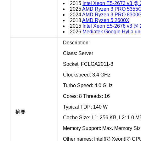
2015
Intel Xeon E5-2673 v3 @
2025
AMD Ryzen 3 PRO 5355
2024
AMD Ryzen 3 PRO 8300
2018
AMD Ryzen 5 2600X
2015
Intel Xeon E5-2676 v3 @
2026
Mediatek Google Hylia un
Description:
Class: Server
Socket: FCLGA2011-3
Clockspeed: 3.4 GHz
Turbo Speed: 4.0 GHz
Cores: 8 Threads: 16
Typical TDP: 140 W
摘要
Cache Size: L1: 256 KB, L2: 1.0 M
Memory Support: Max. Memory Siz
Other names: Intel(R) Xeon(R) C