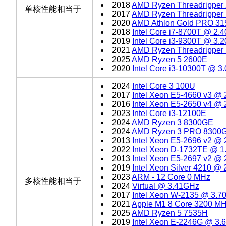
2018
AMD Ryzen Threadripper
单核性能相当于
2017
AMD Ryzen Threadripper
2020
AMD Athlon Gold PRO 3
2018
Intel Core i7-8700T @ 2.
2019
Intel Core i3-9300T @ 3.
2021
AMD Ryzen Threadripper
2025
AMD Ryzen 5 2600E
2020
Intel Core i3-10300T @ 
2024
Intel Core 3 100U
2017
Intel Xeon E5-4660 v3 @
2016
Intel Xeon E5-2650 v4 @
2023
Intel Core i3-12100E
2024
AMD Ryzen 3 8300GE
2024
AMD Ryzen 3 PRO 8300
2013
Intel Xeon E5-2696 v2 @
2022
Intel Xeon D-1732TE @ 
2013
Intel Xeon E5-2697 v2 @
2019
Intel Xeon Silver 4210 @
2023
ARM - 12 Core 0 MHz
多核性能相当于
2024
Virtual @ 3.41GHz
2017
Intel Xeon W-2135 @ 3.
2021
Apple M1 8 Core 3200 M
2025
AMD Ryzen 5 7535H
2019
Intel Xeon E-2246G @ 3