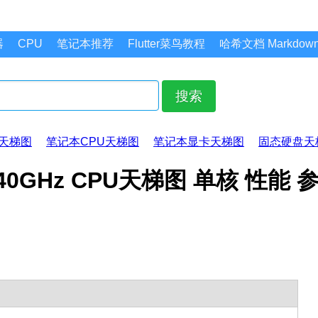
器
CPU
笔记本推荐
Flutter菜鸟教程
哈希文档 Markdo
搜索
天梯图
笔记本CPU天梯图
笔记本显卡天梯图
固态硬盘天
 @ 3.40GHz CPU天梯图 单核 性