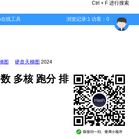
Ctrl + F 进行搜索
wn在线工具
浏览记录:1 访客：0
梯图
硬盘天梯图
2024
能 参数 多核 跑分 排