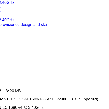
 2.40GHz
G
G
 2.40GHz
provisioned design and sku
B, L3: 20 MB
e: 5.0 TB (DDR4 1600/1866/2133/2400, ECC Supported)
PU E5-1680 v4 @ 3.40GHz