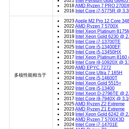
2021
Intel Pentium Gold G640
2018
AMD Ryzen 7 PRO 2700
2016
Intel Core i7-5775R @ 3
2023
Apple M2 Pro 12 Core 34
2022
AMD Ryzen 7 5700X
2018
Intel Xeon Platinum 817
2019
Intel Xeon Gold 6230 @ 
2023
Intel Core i7-13700TE
2025
Intel Core i5-13400EF
2023
Intel Core i5-13450HX
2017
Intel Xeon Platinum 816
2019
Intel Core i9-10920X @ 
2020
AMD EPYC 7272
2023
Intel Core Ultra 7 165H
多核性能相当于
2024
Intel Core i5-14600T
2024
Intel Xeon Gold 5515+
2022
Intel Core i5-13400
2022
Intel Xeon D-2796TE @ 
2017
Intel Core i9-7940X @ 3
2025
AMD Ryzen Z2 Extreme
2023
AMD Ryzen Z1 Extreme
2019
Intel Xeon Gold 6242 @ 
2024
AMD Ryzen 7 5700X3D
2024
Intel Core i7-14701E