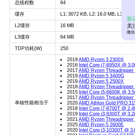
总线程数
64
缓存
L1: 3072 KB, L2: 16.0 MB, L3: 64 
验
L2缓存
16 MB
关
微信
L3缓存
64 MB
TDP功耗(W)
250
2019
AMD Ryzen 3 2300X
2016
Intel Core i7-6950X @ 3
2017
AMD Ryzen Threadripper
2019
AMD Ryzen 5 3400G
2019
AMD Ryzen 5 2500X
2018
AMD Ryzen Threadripper
2015
Intel Core i5-6600K @ 3
2017
AMD Ryzen Threadripper
单核性能相当于
2020
AMD Athlon Gold PRO 3
2018
Intel Core i7-8700T @ 2.
2019
Intel Core i3-9300T @ 3.
2021
AMD Ryzen Threadripper
2025
AMD Ryzen 5 2600E
2020
Intel Core i3-10300T @ 