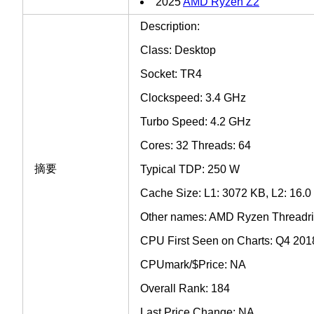
2025
AMD Ryzen Z2
Description:
Class: Desktop
Socket: TR4
Clockspeed: 3.4 GHz
Turbo Speed: 4.2 GHz
Cores: 32 Threads: 64
摘要
Typical TDP: 250 W
Cache Size: L1: 3072 KB, L2: 16.0
Other names: AMD Ryzen Threadri
CPU First Seen on Charts: Q4 201
CPUmark/$Price: NA
Overall Rank: 184
Last Price Change: NA