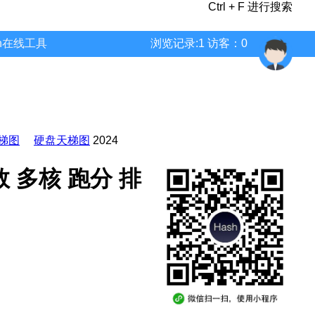
Ctrl + F 进行搜索
wn在线工具
浏览记录:1 访客：0
梯图
硬盘天梯图
2024
参数 多核 跑分 排