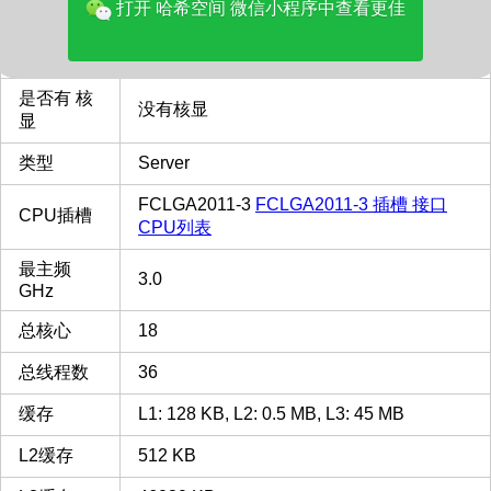
打开 哈希空间 微信小程序中查看更佳
品牌
Intel
多核评分
16745
是否有 核
没有核显
显
类型
Server
FCLGA2011-3
FCLGA2011-3 插槽 接口
CPU插槽
CPU列表
最主频
3.0
GHz
总核心
18
总线程数
36
缓存
L1: 128 KB, L2: 0.5 MB, L3: 45 MB
L2缓存
512 KB