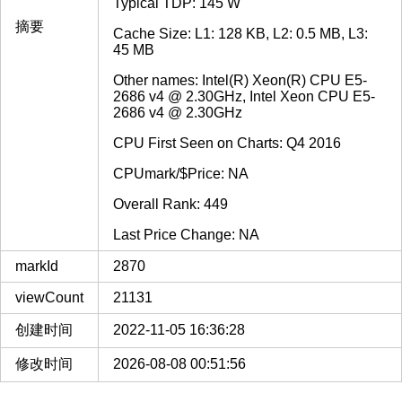
Typical TDP: 145 W
摘要
Cache Size: L1: 128 KB, L2: 0.5 MB, L3:
45 MB
Other names: Intel(R) Xeon(R) CPU E5-
2686 v4 @ 2.30GHz, Intel Xeon CPU E5-
2686 v4 @ 2.30GHz
CPU First Seen on Charts: Q4 2016
CPUmark/$Price: NA
Overall Rank: 449
Last Price Change: NA
markId
2870
viewCount
21131
创建时间
2022-11-05 16:36:28
修改时间
2026-08-08 00:51:56