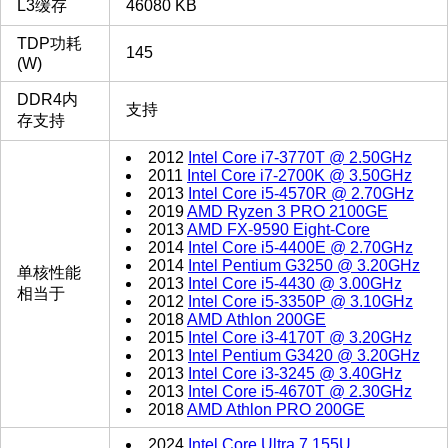
L3缓存
46080 KB
TDP功耗
145
(W)
DDR4内
支持
存支持
2012
Intel Core i7-3770T @ 2.50GHz
2011
Intel Core i7-2700K @ 3.50GHz
2013
Intel Core i5-4570R @ 2.70GHz
2019
AMD Ryzen 3 PRO 2100GE
2013
AMD FX-9590 Eight-Core
2014
Intel Core i5-4400E @ 2.70GHz
2014
Intel Pentium G3250 @ 3.20GHz
单核性能
2013
Intel Core i5-4430 @ 3.00GHz
相当于
2012
Intel Core i5-3350P @ 3.10GHz
2018
AMD Athlon 200GE
2015
Intel Core i3-4170T @ 3.20GHz
2013
Intel Pentium G3420 @ 3.20GHz
2013
Intel Core i3-3245 @ 3.40GHz
2013
Intel Core i5-4670T @ 2.30GHz
2018
AMD Athlon PRO 200GE
2024
Intel Core Ultra 7 155U