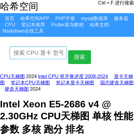
Ctrl + F 进行搜索
哈希空间
首页
哈希空间APP
PHP手册
mysql数据库
服务器
CPU
笔记本推荐
Flutter菜鸟教程
哈希文档
Markdown在线工具
搜索
CPU天梯图
2024
Intel CPU 挤牙膏进度 2008-2024
显卡天梯
图
笔记本CPU天梯图
笔记本显卡天梯图
固态硬盘天梯图
硬盘天梯图
2024
Intel Xeon E5-2686 v4 @
2.30GHz CPU天梯图 单核 性能
参数 多核 跑分 排名