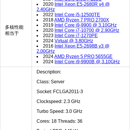
2020
Intel Xeon E5-2680R v4 @
2.40GHz
2022
Intel Core i5-12500TE
2018
AMD Ryzen 7 PRO 2700X
2019
Intel Core i9-9900 @ 3.10GHz
多核性能
2020
Intel Core i7-10700 @ 2.90GHz
相当于
2023
Intel Core i7-1270PE
2024
Virtual @ 3.80GHz
2016
Intel Xeon E5-2698B v3 @
2.00GHz
2024
AMD Ryzen 5 PRO 5655GE
2024
Intel Core i9-9900B @ 3.10GHz
Description:
Class: Server
Socket: FCLGA2011-3
Clockspeed: 2.3 GHz
Turbo Speed: 3.0 GHz
Cores: 18 Threads: 36