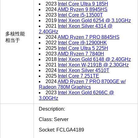
2023
Intel Core Ultra 9 185H
2024
AMD Ryzen 9 8945HS
2023
Intel Core i5-13500T
2019
Intel Xeon Gold 6254 @ 3.10GHz
2021
Intel Xeon Silver 4314 @
2.40GHz
多核性能
2024
AMD Ryzen 7 PRO 8845HS
相当于
2022
Intel Core i9-12900HK
2025
Intel Core Ultra 5 225H
2023
AMD Ryzen 7 7840H
2018
Intel Xeon Gold 6148 @ 2.40GHz
2021
Intel Xeon W-2191B @ 2.30GHz
2024
Intel Xeon Silver 4510T
2025
Intel Core 7 251TE
2024
AMD Ryzen 7 PRO 8700GE w/
Radeon 780M Graphics
2023
Intel Xeon Gold 6266C @
3.00GHz
Description:
Class: Server
Socket: FCLGA4189