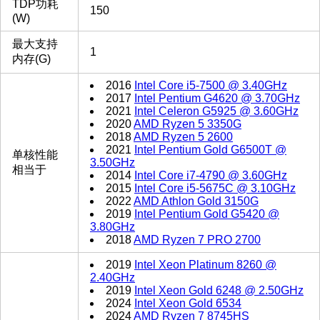
TDP功耗
150
(W)
最大支持
1
内存(G)
2016
Intel Core i5-7500 @ 3.40GHz
2017
Intel Pentium G4620 @ 3.70GHz
2021
Intel Celeron G5925 @ 3.60GHz
2020
AMD Ryzen 5 3350G
2018
AMD Ryzen 5 2600
2021
Intel Pentium Gold G6500T @
单核性能
3.50GHz
相当于
2014
Intel Core i7-4790 @ 3.60GHz
2015
Intel Core i5-5675C @ 3.10GHz
2022
AMD Athlon Gold 3150G
2019
Intel Pentium Gold G5420 @
3.80GHz
2018
AMD Ryzen 7 PRO 2700
2019
Intel Xeon Platinum 8260 @
2.40GHz
2019
Intel Xeon Gold 6248 @ 2.50GHz
2024
Intel Xeon Gold 6534
2024
AMD Ryzen 7 8745HS