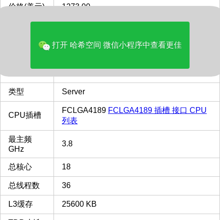
价格(美元)
1273.00
品牌
Intel
多核评分
29301
打开 哈希空间 微信小程序中查看更佳
是否有 核
没有核显
显
类型
Server
FCLGA4189
FCLGA4189 插槽 接口 CPU
CPU插槽
列表
最主频
3.8
GHz
总核心
18
总线程数
36
L3缓存
25600 KB