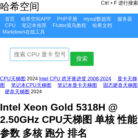
Ctrl + F 进行搜索
哈希空间
首页
哈希空间APP
PHP手册
mysql数据库
服务器
CPU
笔记本推荐
Flutter菜鸟教程
哈希文档
Markdown在线工具
搜索
CPU天梯图
2024
Intel CPU 挤牙膏进度 2008-2024
显卡天梯
图
笔记本CPU天梯图
笔记本显卡天梯图
固态硬盘天梯图
硬盘天梯图
2024
Intel Xeon Gold 5318H @
2.50GHz CPU天梯图 单核 性能
参数 多核 跑分 排名