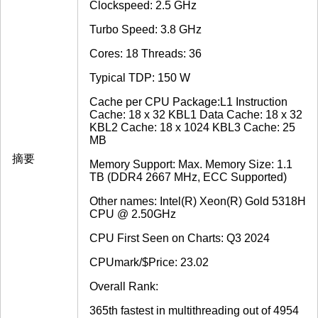
Clockspeed: 2.5 GHz
Turbo Speed: 3.8 GHz
Cores: 18 Threads: 36
Typical TDP: 150 W
Cache per CPU Package:L1 Instruction
Cache: 18 x 32 KBL1 Data Cache: 18 x 32
KBL2 Cache: 18 x 1024 KBL3 Cache: 25
MB
摘要
Memory Support: Max. Memory Size: 1.1
TB (DDR4 2667 MHz, ECC Supported)
Other names: Intel(R) Xeon(R) Gold 5318H
CPU @ 2.50GHz
CPU First Seen on Charts: Q3 2024
CPUmark/$Price: 23.02
Overall Rank:
365th fastest in multithreading out of 4954