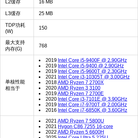
L2缓存
16 MB
L3缓存
25 MB
TDP功耗
150
(W)
最大支持
768
内存(G)
2019
Intel Core i5-9400F @ 2.90GHz
2019
Intel Core i5-9400 @ 2.90GHz
2019
Intel Core i5-9600T @ 2.30GHz
2021
Intel Core i3-10305T @ 3.00GHz
单核性能
2018
AMD Ryzen 7 2700X
2020
AMD Ryzen 3 3100
相当于
2019
AMD Ryzen 7 2700E
2020
Intel Core i3-7101E @ 3.90GHz
2019
Intel Core i7-9700T @ 2.00GHz
2016
Intel Core i7-6850K @ 3.60GHz
2021
AMD Ryzen 7 5800U
2021
Hygon C86 7255 16-core
2022
AMD Ryzen 5 6600H
2025
Intel Core Ultra 5 225U