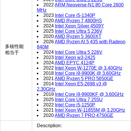
2022
ARM Neoverse-N1 80 Core 2600
MHz
2023
Intel Core i5-1340P
2020
AMD Ryzen 7 4800HS
2024
Intel Xeon Silver 4509Y
2025
Intel Core Ultra 5 236V
2020
AMD Ryzen 5 3600XT
2026
AMD Ryzen AI 5 435 with Radeon
多核性能
840M
2024
Intel Core Ultra 5 226V
相当于
2023
Intel Xeon w3-2425
2024
AMD EPYC 4124P
2022
Intel Xeon W-1270E @ 3.40GHz
2018
Intel Core i9-9900K @ 3.60GHz
2021
AMD Ryzen 5 PRO 5650GE
2014
Intel Xeon E5-2698 v3 @
2.30GHz
2019
Intel Core i9-9900KF @ 3.60GHz
2025
Intel Core Ultra 7 255U
2022
Intel Core i5-1250P
2021
Intel Xeon W-11855M @ 3.20GHz
2020
AMD Ryzen 7 PRO 4750GE
Description: