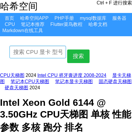
Ctrl + F 进行搜索
哈希空间
首页
哈希空间APP
PHP手册
mysql数据库
服务器
CPU
笔记本推荐
Flutter菜鸟教程
哈希文档
Markdown在线工具
搜索
CPU天梯图
2024
Intel CPU 挤牙膏进度 2008-2024
显卡天梯
图
笔记本CPU天梯图
笔记本显卡天梯图
固态硬盘天梯图
硬盘天梯图
2024
Intel Xeon Gold 6144 @
3.50GHz CPU天梯图 单核 性能
参数 多核 跑分 排名