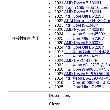
2021
AMD Ryzen 7 5800U
2021
Hygon C86 7255 16-core
2022
AMD Ryzen 5 6600H
2025
Intel Core Ultra 5 225U
2022
ARM Neoverse-N1 80 Co
2023
Intel Core i5-1340P
2020
AMD Ryzen 7 4800HS
2024
Intel Xeon Silver 4509Y
多核性能相当于
2025
Intel Core Ultra 5 236V
2020
AMD Ryzen 5 3600XT
2024
Intel Core Ultra 5 226V
2017
Intel Xeon Gold 6144 @ 
2023
Intel Xeon w3-2425
2024
AMD EPYC 4124P
2022
Intel Xeon W-1270E @ 3
2018
Intel Core i9-9900K @ 3
2021
AMD Ryzen 5 PRO 5650
2014
Intel Xeon E5-2698 v3 @
2019
Intel Core i9-9900KF @ 
2025
Intel Core Ultra 7 255U
Description:
Class: