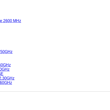
re 2600 MHz
3.50GHz
.40GHz
.60GHz
GE
 2.30GHz
3.60GHz