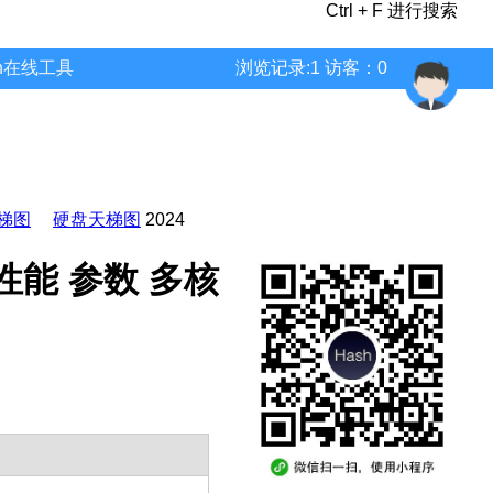
Ctrl + F 进行搜索
wn在线工具
浏览记录:1 访客：0
梯图
硬盘天梯图
2024
单核 性能 参数 多核