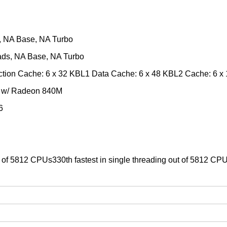
s, NA Base, NA Turbo
ads, NA Base, NA Turbo
ction Cache: 6 x 32 KBL1 Data Cache: 6 x 48 KBL2 Cache: 6 
5 w/ Radeon 840M
6
ut of 5812 CPUs330th fastest in single threading out of 5812 CP