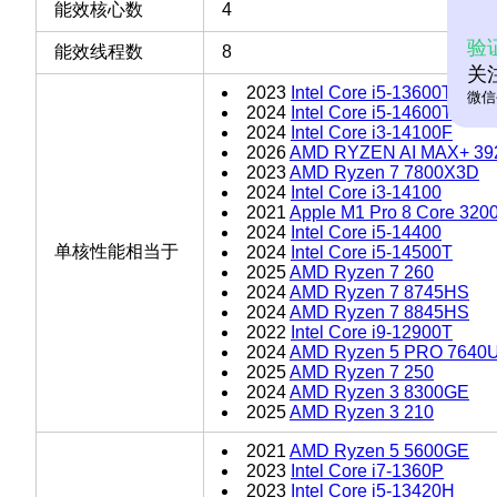
能效核心数
4
验
能效线程数
8
关
2023
Intel Core i5-13600T
微信
2024
Intel Core i5-14600T
2024
Intel Core i3-14100F
2026
AMD RYZEN AI MAX+ 39
2023
AMD Ryzen 7 7800X3D
2024
Intel Core i3-14100
2021
Apple M1 Pro 8 Core 320
2024
Intel Core i5-14400
单核性能相当于
2024
Intel Core i5-14500T
2025
AMD Ryzen 7 260
2024
AMD Ryzen 7 8745HS
2024
AMD Ryzen 7 8845HS
2022
Intel Core i9-12900T
2024
AMD Ryzen 5 PRO 7640
2025
AMD Ryzen 7 250
2024
AMD Ryzen 3 8300GE
2025
AMD Ryzen 3 210
2021
AMD Ryzen 5 5600GE
2023
Intel Core i7-1360P
2023
Intel Core i5-13420H