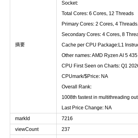
Socket:
Total Cores: 6 Cores, 12 Threads
Primary Cores: 2 Cores, 4 Thread
Secondary Cores: 4 Cores, 8 Thre
摘要
Cache per CPU Package:L1 Instru
Other names: AMD Ryzen AI 5 43
CPU First Seen on Charts: Q1 202
CPUmark/$Price: NA
Overall Rank:
1008th fastest in multithreading o
Last Price Change: NA
markId
7216
viewCount
237