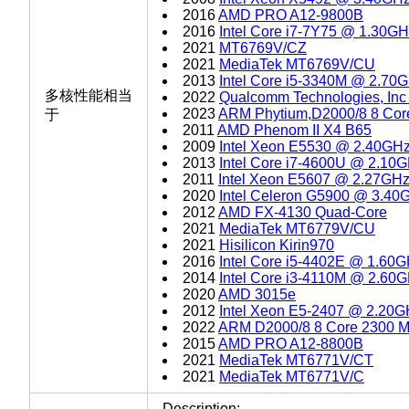
2016
AMD PRO A12-9800B
2016
Intel Core i7-7Y75 @ 1.30G
2021
MT6769V/CZ
2021
MediaTek MT6769V/CU
2013
Intel Core i5-3340M @ 2.70
多核性能相当
2022
Qualcomm Technologies, In
2023
ARM Phytium,D2000/8 8 Cor
于
2011
AMD Phenom II X4 B65
2009
Intel Xeon E5530 @ 2.40GH
2013
Intel Core i7-4600U @ 2.10
2011
Intel Xeon E5607 @ 2.27GH
2020
Intel Celeron G5900 @ 3.40
2012
AMD FX-4130 Quad-Core
2021
MediaTek MT6779V/CU
2021
Hisilicon Kirin970
2016
Intel Core i5-4402E @ 1.60
2014
Intel Core i3-4110M @ 2.60
2020
AMD 3015e
2012
Intel Xeon E5-2407 @ 2.20G
2022
ARM D2000/8 8 Core 2300 
2015
AMD PRO A12-8800B
2021
MediaTek MT6771V/CT
2021
MediaTek MT6771V/C
Description: