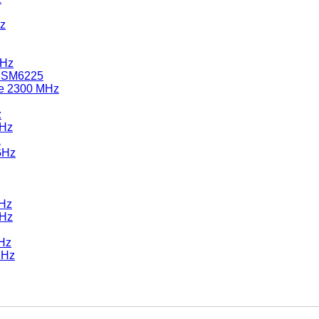
Hz
GHz
c SM6225
e 2300 MHz
z
GHz
z
GHz
GHz
GHz
Hz
MHz