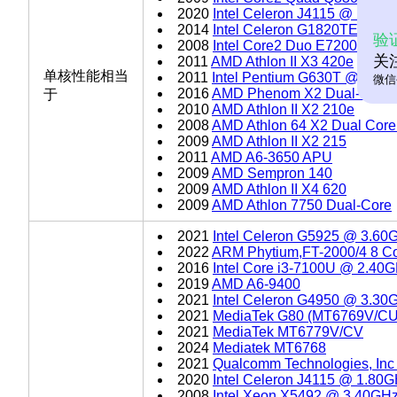
2020
Intel Celeron J4115 @ 1.80
2014
Intel Celeron G1820TE @ 2
验
2008
Intel Core2 Duo E7200 @ 2
关
2011
AMD Athlon II X3 420e
单核性能相当
2011
Intel Pentium G630T @ 2.30
微信
2016
AMD Phenom X2 Dual-Core
于
2010
AMD Athlon II X2 210e
2008
AMD Athlon 64 X2 Dual Core
2009
AMD Athlon II X2 215
2011
AMD A6-3650 APU
2009
AMD Sempron 140
2009
AMD Athlon II X4 620
2009
AMD Athlon 7750 Dual-Core
2021
Intel Celeron G5925 @ 3.60
2022
ARM Phytium,FT-2000/4 8 C
2016
Intel Core i3-7100U @ 2.40
2019
AMD A6-9400
2021
Intel Celeron G4950 @ 3.30
2021
MediaTek G80 (MT6769V/CU
2021
MediaTek MT6779V/CV
2024
Mediatek MT6768
2021
Qualcomm Technologies, In
2020
Intel Celeron J4115 @ 1.80
2008
Intel Xeon X5492 @ 3.40GH