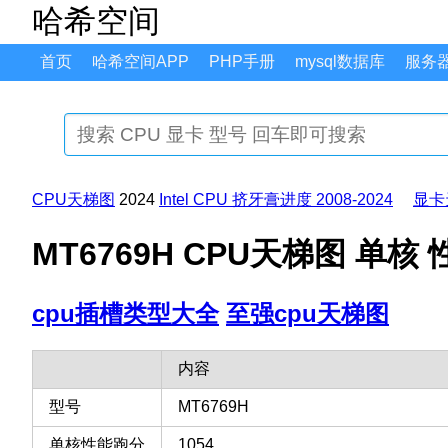
哈希空间
首页
哈希空间APP
PHP手册
mysql数据库
服务
CPU天梯图
2024
Intel CPU 挤牙膏进度 2008-2024
显卡
MT6769H CPU天梯图 单核
cpu插槽类型大全
至强cpu天梯图
内容
型号
MT6769H
单核性能跑分
1054