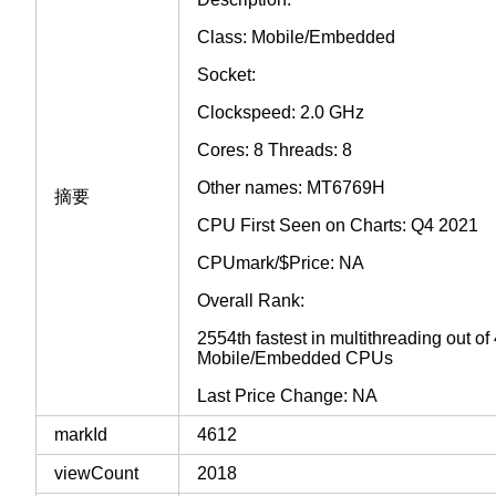
Class: Mobile/Embedded
Socket:
Clockspeed: 2.0 GHz
Cores: 8 Threads: 8
Other names: MT6769H
摘要
CPU First Seen on Charts: Q4 2021
CPUmark/$Price: NA
Overall Rank:
2554th fastest in multithreading out o
Mobile/Embedded CPUs
Last Price Change: NA
markId
4612
viewCount
2018