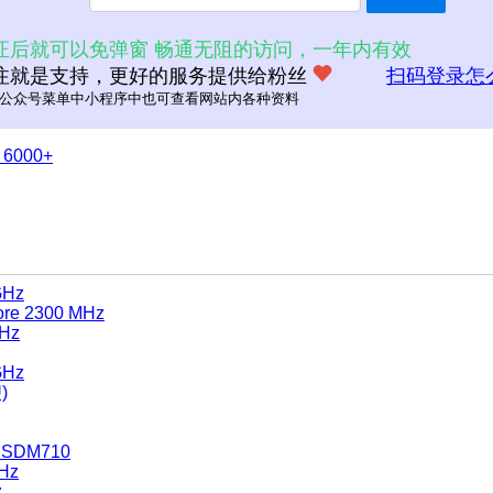
GHz
.20GHz
证后就可以免弹窗 畅通无阻的访问，一年内有效
.53GHz
注就是支持，更好的服务提供给粉丝
扫码登录怎
GHz
公众号菜单中小程序中也可查看网站内各种资料
 GE-5060
 6000+
GHz
ore 2300 MHz
GHz
GHz
)
c SDM710
GHz
z