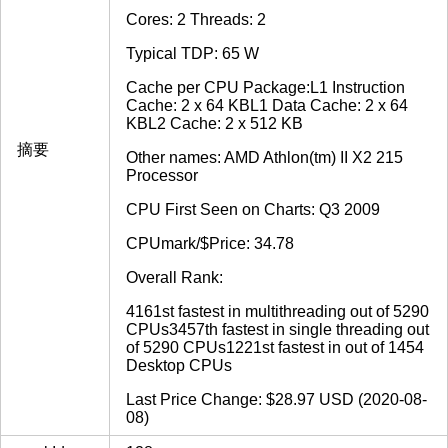
Cores: 2 Threads: 2
Typical TDP: 65 W
Cache per CPU Package:L1 Instruction
Cache: 2 x 64 KBL1 Data Cache: 2 x 64
KBL2 Cache: 2 x 512 KB
摘要
Other names: AMD Athlon(tm) II X2 215
Processor
CPU First Seen on Charts: Q3 2009
CPUmark/$Price: 34.78
Overall Rank:
4161st fastest in multithreading out of 5290
CPUs3457th fastest in single threading out
of 5290 CPUs1221st fastest in out of 1454
Desktop CPUs
Last Price Change: $28.97 USD (2020-08-
08)