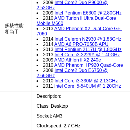
2009
Intel Core2 Duo P9600 @
2.53GHz
2009
Intel Pentium E6300 @ 2.80GHz
2010
AMD Turion II Ultra Dual-Core
Mobile M660
多核性能
2013
AMD Phenom X2 Dual-Core GE-
相当于
7060
2014
Intel Celeron N2930 @ 1.83GHz
2014
AMD A6 PRO-7050B APU
2013
Intel Pentium 2117U @ 1.80GHz
2013
Intel Core i3-3229Y @ 1.40GHz
2009
AMD Athlon II X2 240e
2010
AMD Phenom II P920 Quad-Core
2008
Intel Core2 Duo E6750 @
2.66GHz
2010
Intel Core i3-330M @ 2.13GHz
2011
Intel Core i5-540UM @ 1.20GHz
Description:
Class: Desktop
Socket: AM3
Clockspeed: 2.7 GHz