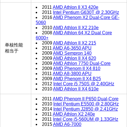
2011
AMD Athlon II X3 420e
2011
Intel Pentium G630T @ 2.30GHz
2016
AMD Phenom X2 Dual-Core GE-
5060
2010
AMD Athlon II X2 210e
2008
AMD Athlon 64 X2 Dual Core
6000+
2009
AMD Athlon II X2 215
单核性能
2011
AMD A6-3650 APU
相当于
2009
AMD Sempron 140
2009
AMD Athlon II X4 620
2009
AMD Athlon 7750 Dual-Core
2009
AMD Phenom II X4 810
2011
AMD A8-3800 APU
2009
AMD Phenom II X4 B25
2012
Intel Core i5 750S @ 2.40GHz
2010
AMD Athlon II X4 610e
2011
AMD Phenom II P650 Dual-Core
2010
Intel Pentium E5500 @ 2.80GHz
2014
Intel Pentium J2850 @ 2.41GHz
2011
AMD Athlon X2 240e
2011
Intel Core i5-560UM @ 1.33GHz
2015
AMD A6-7000