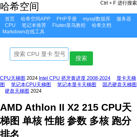
Ctrl + F 进行搜索
哈希空间
首页
哈希空间APP
PHP手册
mysql数据库
服务器
CPU
笔记本推荐
Flutter菜鸟教程
哈希文档
Markdown在线工具
搜索
CPU天梯图
2024
Intel CPU 挤牙膏进度 2008-2024
显卡天梯
图
笔记本CPU天梯图
笔记本显卡天梯图
固态硬盘天梯图
硬盘天梯图
2024
AMD Athlon II X2 215 CPU天
梯图 单核 性能 参数 多核 跑分
排名