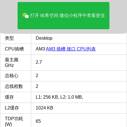
价格(美元)
28.97
打开 哈希空间 微信小程序中查看更佳
品牌
AMD
多核评分
1008
类型
Desktop
CPU插槽
AM3
AM3 插槽 接口 CPU列表
最主频
2.7
GHz
总核心
2
总线程数
2
缓存
L1: 256 KB, L2: 1.0 MB,
L2缓存
1024 KB
TDP功耗
65
(W)