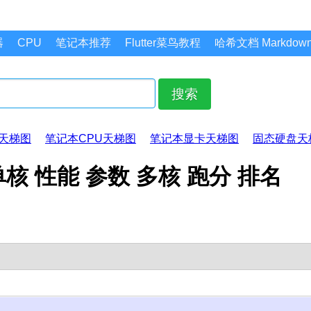
器
CPU
笔记本推荐
Flutter菜鸟教程
哈希文档 Markdo
搜索
天梯图
笔记本CPU天梯图
笔记本显卡天梯图
固态硬盘天
 单核 性能 参数 多核 跑分 排名