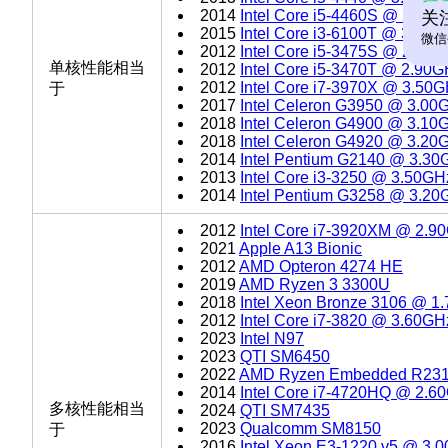
2014
Intel Core i5-4460S @ 2.90
关
2015
Intel Core i3-6100T @ 3.20
微信
2012
Intel Core i5-3475S @ 2.90
单核性能相当
2012
Intel Core i5-3470T @ 2.90
2012
Intel Core i7-3970X @ 3.50
于
2017
Intel Celeron G3950 @ 3.00
2018
Intel Celeron G4900 @ 3.10
2018
Intel Celeron G4920 @ 3.20
2014
Intel Pentium G2140 @ 3.30
2013
Intel Core i3-3250 @ 3.50GH
2014
Intel Pentium G3258 @ 3.20
2012
Intel Core i7-3920XM @ 2.9
2021
Apple A13 Bionic
2012
AMD Opteron 4274 HE
2019
AMD Ryzen 3 3300U
2018
Intel Xeon Bronze 3106 @ 1
2012
Intel Core i7-3820 @ 3.60GH
2023
Intel N97
2023
QTI SM6450
2022
AMD Ryzen Embedded R23
2014
Intel Core i7-4720HQ @ 2.6
多核性能相当
2024
QTI SM7435
2023
Qualcomm SM8150
于
2016
Intel Xeon E3-1220 v5 @ 3.