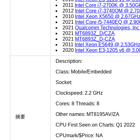
2011
Intel Core i7-2700K @ 3.50
2012
Intel Core i7-3740QM @ 2.7
2010
Intel Xeon X5650 @ 2.67GH
2021
Intel Core i5-7440EQ @ 2.9
2021
Qualcomm Technologies, In
2021
MT6893Z_D/CZA
2021
MT6893Z_D-CZA
2011
Intel Xeon E5649 @ 2.53GH
2020
Intel Xeon E3-1205 v6 @ 3.
Description:
Class: Mobile/Embedded
Socket:
Clockspeed: 2.2 GHz
Cores: 8 Threads: 8
Other names: MT8195AV/ZA
摘要
CPU First Seen on Charts: Q1 2022
CPUmark/$Price: NA