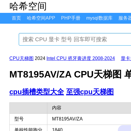
哈希空间
首页
哈希空间APP
PHP手册
mysql数据库
服务
CPU天梯图
2024
Intel CPU 挤牙膏进度 2008-2024
显卡
MT8195AV/ZA CPU天梯图
cpu插槽类型大全
至强cpu天梯图
内容
型号
MT8195AV/ZA
单核性能跑分
1840