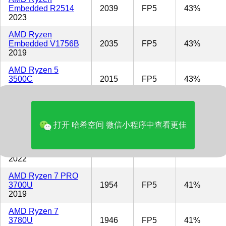
Embedded R2514
2039
FP5
43%
2023
AMD Ryzen
Embedded V1756B
2035
FP5
43%
2019
AMD Ryzen 5
3500C
2015
FP5
43%
2021
AMD Ryzen 5
3550H
2008
FP5
42%
2019
打开 哈希空间 微信小程序中查看更佳
AMD Ryzen
Embedded R2312
1964
FP5
42%
2022
AMD Ryzen 7 PRO
3700U
1954
FP5
41%
2019
AMD Ryzen 7
3780U
1946
FP5
41%