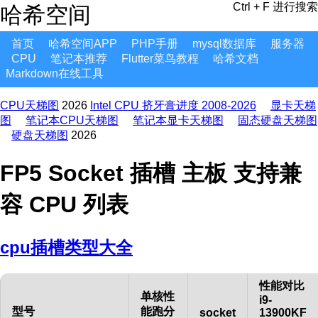
Ctrl + F 进行搜索
哈希空间
首页
哈希空间APP
PHP手册
mysql数据库
服务器
CPU
笔记本推荐
Flutter菜鸟教程
哈希文档
Markdown在线工具
CPU天梯图
2026
Intel CPU 挤牙膏进度 2008-2026
显卡天梯
图
笔记本CPU天梯图
笔记本显卡天梯图
固态硬盘天梯图
硬盘天梯图
2026
FP5 Socket 插槽 主板 支持兼
容 CPU 列表
cpu插槽类型大全
性能对比
单核性
i9-
型号
能跑分
socket
13900KF