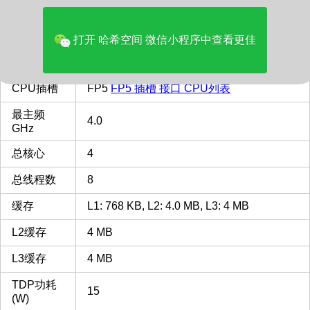
品牌
AMD
多核评分
7327
打开 哈希空间 微信小程序中查看更佳
类型
Laptop
CPU插槽
FP5
FP5 插槽 接口 CPU列表
最主频
4.0
GHz
总核心
4
总线程数
8
缓存
L1: 768 KB, L2: 4.0 MB, L3: 4 MB
L2缓存
4 MB
L3缓存
4 MB
TDP功耗
15
(W)