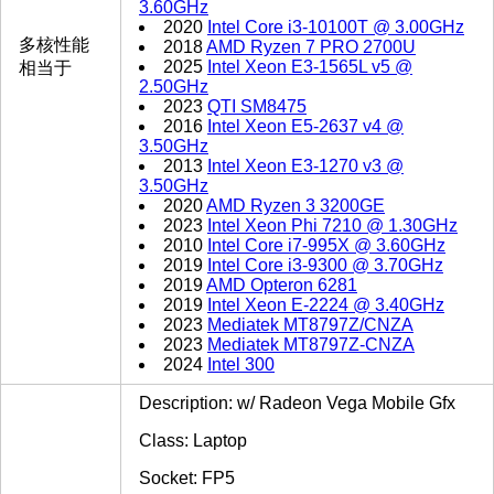
3.60GHz
2020
Intel Core i3-10100T @ 3.00GHz
多核性能
2018
AMD Ryzen 7 PRO 2700U
2025
Intel Xeon E3-1565L v5 @
相当于
2.50GHz
2023
QTI SM8475
2016
Intel Xeon E5-2637 v4 @
3.50GHz
2013
Intel Xeon E3-1270 v3 @
3.50GHz
2020
AMD Ryzen 3 3200GE
2023
Intel Xeon Phi 7210 @ 1.30GHz
2010
Intel Core i7-995X @ 3.60GHz
2019
Intel Core i3-9300 @ 3.70GHz
2019
AMD Opteron 6281
2019
Intel Xeon E-2224 @ 3.40GHz
2023
Mediatek MT8797Z/CNZA
2023
Mediatek MT8797Z-CNZA
2024
Intel 300
Description: w/ Radeon Vega Mobile Gfx
Class: Laptop
Socket: FP5