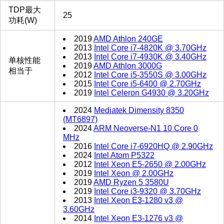
TDP最大
25
功耗(W)
2019
AMD Athlon 240GE
2013
Intel Core i7-4820K @ 3.70GHz
2013
Intel Core i7-4930K @ 3.40GHz
单核性能
2019
AMD Athlon 3000G
相当于
2012
Intel Core i5-3550S @ 3.00GHz
2015
Intel Core i5-6400 @ 2.70GHz
2019
Intel Celeron G4930 @ 3.20GHz
2024
Mediatek Dimensity 8350
(MT6897)
2024
ARM Neoverse-N1 10 Core 0
MHz
2016
Intel Core i7-6920HQ @ 2.90GHz
2024
Intel Atom P5322
2012
Intel Xeon E5-2650 @ 2.00GHz
2019
Intel Xeon @ 2.00GHz
2019
AMD Ryzen 5 3580U
2019
Intel Core i3-9320 @ 3.70GHz
2013
Intel Xeon E3-1280 v3 @
3.60GHz
2014
Intel Xeon E3-1276 v3 @