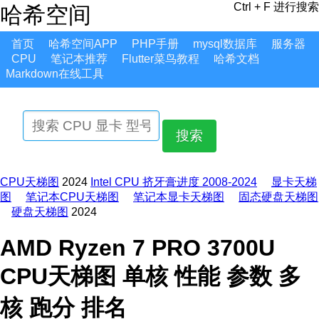
Ctrl + F 进行搜索
哈希空间
首页
哈希空间APP
PHP手册
mysql数据库
服务器
CPU
笔记本推荐
Flutter菜鸟教程
哈希文档
Markdown在线工具
搜索
CPU天梯图
2024
Intel CPU 挤牙膏进度 2008-2024
显卡天梯
图
笔记本CPU天梯图
笔记本显卡天梯图
固态硬盘天梯图
硬盘天梯图
2024
AMD Ryzen 7 PRO 3700U
CPU天梯图 单核 性能 参数 多
核 跑分 排名