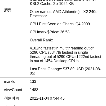
KBL2 Cache: 2 x 1024 KB
摘要
Other names: AMD Athlon(tm) II X2 240e
Processor
CPU First Seen on Charts: Q4 2009
CPUmark/$Price: 26.58
Overall Rank:
4162nd fastest in multithreading out of
5290 CPUs3347th fastest in single
threading out of 5290 CPUs1222nd fastest
in out of 1454 Desktop CPUs
Last Price Change: $37.89 USD (2021-08-
05)
markId
133
viewCount
1483
创建时间
2022-11-04 07:44:45