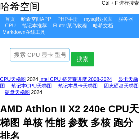
Ctrl + F 进行搜索
哈希空间
首页
哈希空间APP
PHP手册
mysql数据库
服务器
CPU
笔记本推荐
Flutter菜鸟教程
哈希文档
Markdown在线工具
搜索
CPU天梯图
2024
Intel CPU 挤牙膏进度 2008-2024
显卡天梯
图
笔记本CPU天梯图
笔记本显卡天梯图
固态硬盘天梯图
硬盘天梯图
2024
AMD Athlon II X2 240e CPU天
梯图 单核 性能 参数 多核 跑分
排名