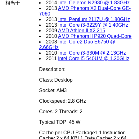
2014
Intel Celeron N2930 @ 1.83GHz
相当于
2013
AMD Phenom X2 Dual-Core GE-
7060
2013
Intel Pentium 2117U @ 1.80GHz
2013
Intel Core i3-3229Y @ 1.40GHz
2009
AMD Athlon II X2 215
2010
AMD Phenom II P920 Quad-Core
2008
Intel Core2 Duo E6750 @
2.66GHz
2010
Intel Core i3-330M @ 2.13GHz
2011
Intel Core i5-540UM @ 1.20GHz
Description:
Class: Desktop
Socket: AM3
Clockspeed: 2.8 GHz
Cores: 2 Threads: 2
Typical TDP: 45 W
Cache per CPU Package:L1 Instruction
Cache: 2 x 64 KBL1 Data Cache: 2 x 64