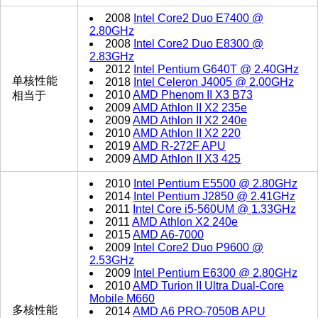
2008
Intel Core2 Duo E7400 @
2.80GHz
2008
Intel Core2 Duo E8300 @
2.83GHz
2012
Intel Pentium G640T @ 2.40GHz
单核性能
2018
Intel Celeron J4005 @ 2.00GHz
2010
AMD Phenom II X3 B73
相当于
2009
AMD Athlon II X2 235e
2009
AMD Athlon II X2 240e
2010
AMD Athlon II X2 220
2019
AMD R-272F APU
2009
AMD Athlon II X3 425
2010
Intel Pentium E5500 @ 2.80GHz
2014
Intel Pentium J2850 @ 2.41GHz
2011
Intel Core i5-560UM @ 1.33GHz
2011
AMD Athlon X2 240e
2015
AMD A6-7000
2009
Intel Core2 Duo P9600 @
2.53GHz
2009
Intel Pentium E6300 @ 2.80GHz
2010
AMD Turion II Ultra Dual-Core
Mobile M660
多核性能
2014
AMD A6 PRO-7050B APU