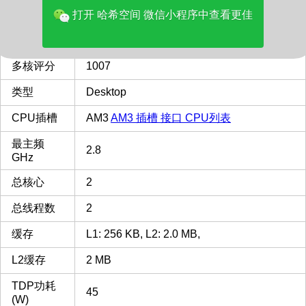
价格(美元)
37.89
打开 哈希空间 微信小程序中查看更佳
品牌
AMD
多核评分
1007
类型
Desktop
CPU插槽
AM3
AM3 插槽 接口 CPU列表
最主频
2.8
GHz
总核心
2
总线程数
2
缓存
L1: 256 KB, L2: 2.0 MB,
L2缓存
2 MB
TDP功耗
45
(W)