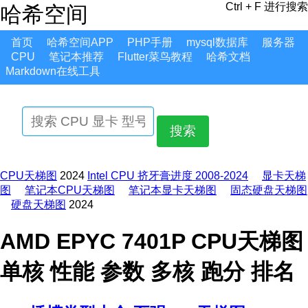
Ctrl + F 进行搜索
哈希空间
首页
哈希空间APP
PHP手册
mysql数据库
服务器
CPU
笔记本推荐
Flutter菜鸟教程
哈希文档
Markdown在线工具
搜索
CPU天梯图
2024
Intel CPU 挤牙膏进度 2008-2024
显卡天梯
图
笔记本CPU天梯图
笔记本显卡天梯图
固态硬盘天梯图
硬盘天梯图
2024
AMD EPYC 7401P CPU天梯图
单核 性能 参数 多核 跑分 排名