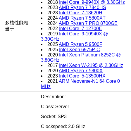
2018
Intel Core i9-9940X @ 3.30GHz
2023
AMD Ryzen 7 7840HS
2023
Intel Core i7-13620H
2024
AMD Ryzen 7 5800XT
多核性能相
2024
AMD Ryzen 7 PRO 8700GE
2022
Intel Core i7-12700E
当于
2019
Intel Core i9-10940X @
3.30GHz
2025
AMD Ryzen 5 9500F
2025
Intel Xeon 6975P-C
2020
Intel Xeon Platinum 8252C @
3.80GHz
2017
Intel Xeon W-2195 @ 2.30GHz
2020
AMD Ryzen 7 5800X
2023
Intel Core i5-13500HX
2021
ARM Neoverse-N1 64 Core 0
MHz
Description:
Class: Server
Socket: SP3
Clockspeed: 2.0 GHz