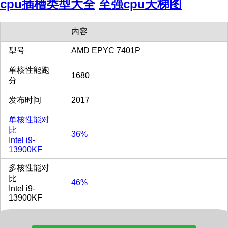
cpu插槽类型大全
至强cpu天梯图
内容
型号
AMD EPYC 7401P
单核性能跑
1680
分
发布时间
2017
单核性能对
比
36%
Intel i9-
13900KF
多核性能对
比
46%
Intel i9-
13900KF
价格(美元)
449.95