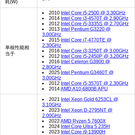
耗(W)
2010
Intel Core i5-2500 @ 3.30GHz
2014
Intel Core i3-4570T @ 2.90GHz
2012
Intel Core i5-3335S @ 2.70GHz
2013
Intel Pentium G3220 @
3.00GHz
2015
Intel Core i7-4770TE @
2.30GHz
单核性能相
2016
Intel Core i3-3250T @ 3.00GHz
当于
2012
Intel Core i5-2450P @ 3.20GHz
2016
Intel Celeron G3900 @
2.80GHz
2025
Intel Pentium G3460T @
3.00GHz
2012
Intel Core i5-3570T @ 2.30GHz
2014
AMD A10-6800B APU
2021
Intel Xeon Gold 6253CL @
3.10GHz
2023
Intel Xeon D-2795NT @
2.00GHz
2022
AMD Ryzen 5 7600X
2024
Intel Core Ultra 5 235H
2023
Intel Core i9-13900H