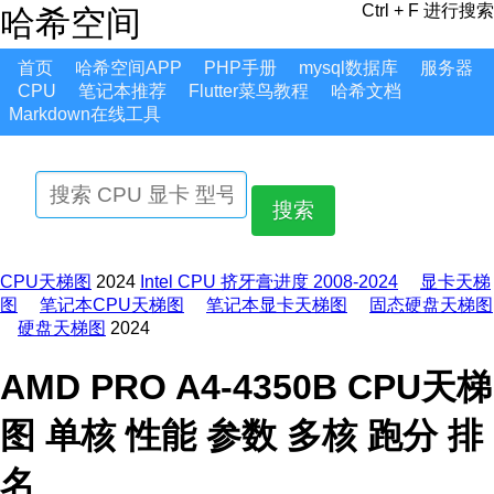
Ctrl + F 进行搜索
哈希空间
首页
哈希空间APP
PHP手册
mysql数据库
服务器
CPU
笔记本推荐
Flutter菜鸟教程
哈希文档
Markdown在线工具
搜索
CPU天梯图
2024
Intel CPU 挤牙膏进度 2008-2024
显卡天梯
图
笔记本CPU天梯图
笔记本显卡天梯图
固态硬盘天梯图
硬盘天梯图
2024
AMD PRO A4-4350B CPU天梯
图 单核 性能 参数 多核 跑分 排
名