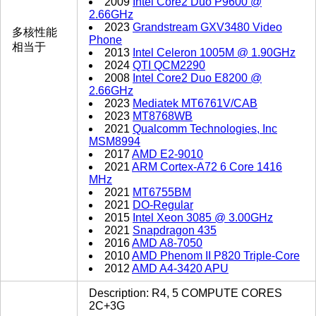
2009
Intel Core2 Duo P9600 @
2.66GHz
2023
Grandstream GXV3480 Video
多核性能
Phone
相当于
2013
Intel Celeron 1005M @ 1.90GHz
2024
QTI QCM2290
2008
Intel Core2 Duo E8200 @
2.66GHz
2023
Mediatek MT6761V/CAB
2023
MT8768WB
2021
Qualcomm Technologies, Inc
MSM8994
2017
AMD E2-9010
2021
ARM Cortex-A72 6 Core 1416
MHz
2021
MT6755BM
2021
DO-Regular
2015
Intel Xeon 3085 @ 3.00GHz
2021
Snapdragon 435
2016
AMD A8-7050
2010
AMD Phenom II P820 Triple-Core
2012
AMD A4-3420 APU
Description: R4, 5 COMPUTE CORES
2C+3G