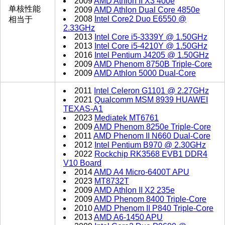
2009
AMD Athlon II X3 400e
单核性能
2009
AMD Athlon Dual Core 4850e
2008
Intel Core2 Duo E6550 @
相当于
2.33GHz
2013
Intel Core i5-3339Y @ 1.50GHz
2013
Intel Core i5-4210Y @ 1.50GHz
2016
Intel Pentium J4205 @ 1.50GHz
2009
AMD Phenom 8750B Triple-Core
2009
AMD Athlon 5000 Dual-Core
2011
Intel Celeron G1101 @ 2.27GHz
2021
Qualcomm MSM 8939 HUAWEI
TEXAS-A1
2023
Mediatek MT6761
2009
AMD Phenom 8250e Triple-Core
2011
AMD Phenom II N660 Dual-Core
2012
Intel Pentium B970 @ 2.30GHz
2022
Rockchip RK3568 EVB1 DDR4
V10 Board
2014
AMD A4 Micro-6400T APU
2023
MT8732T
2009
AMD Athlon II X2 235e
2009
AMD Phenom 8400 Triple-Core
2010
AMD Phenom II P840 Triple-Core
2013
AMD A6-1450 APU