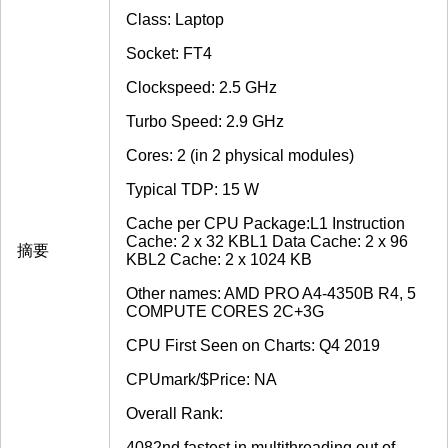
Class: Laptop
Socket: FT4
Clockspeed: 2.5 GHz
Turbo Speed: 2.9 GHz
Cores: 2 (in 2 physical modules)
Typical TDP: 15 W
Cache per CPU Package:L1 Instruction
Cache: 2 x 32 KBL1 Data Cache: 2 x 96
摘要
KBL2 Cache: 2 x 1024 KB
Other names: AMD PRO A4-4350B R4, 5
COMPUTE CORES 2C+3G
CPU First Seen on Charts: Q4 2019
CPUmark/$Price: NA
Overall Rank:
4082nd fastest in multithreading out of