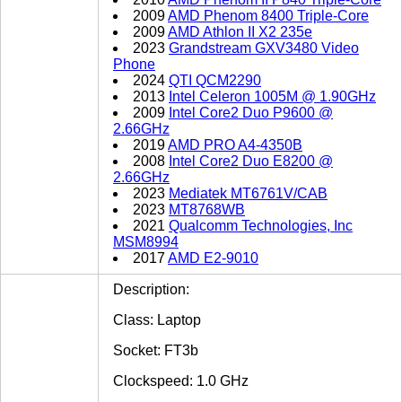
2009
AMD Phenom 8400 Triple-Core
2009
AMD Athlon II X2 235e
2023
Grandstream GXV3480 Video
Phone
2024
QTI QCM2290
2013
Intel Celeron 1005M @ 1.90GHz
2009
Intel Core2 Duo P9600 @
2.66GHz
2019
AMD PRO A4-4350B
2008
Intel Core2 Duo E8200 @
2.66GHz
2023
Mediatek MT6761V/CAB
2023
MT8768WB
2021
Qualcomm Technologies, Inc
MSM8994
2017
AMD E2-9010
Description:
Class: Laptop
Socket: FT3b
Clockspeed: 1.0 GHz