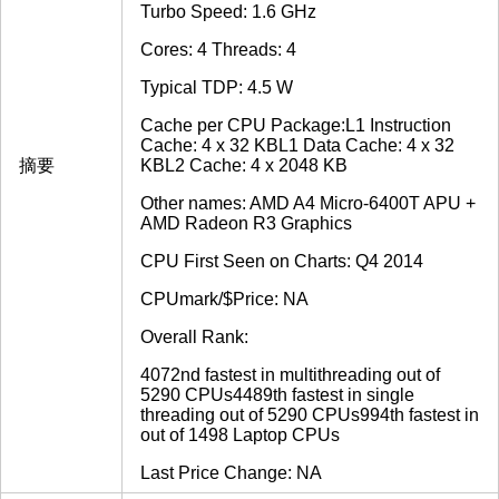
Turbo Speed: 1.6 GHz
Cores: 4 Threads: 4
Typical TDP: 4.5 W
Cache per CPU Package:L1 Instruction
Cache: 4 x 32 KBL1 Data Cache: 4 x 32
摘要
KBL2 Cache: 4 x 2048 KB
Other names: AMD A4 Micro-6400T APU +
AMD Radeon R3 Graphics
CPU First Seen on Charts: Q4 2014
CPUmark/$Price: NA
Overall Rank:
4072nd fastest in multithreading out of
5290 CPUs4489th fastest in single
threading out of 5290 CPUs994th fastest in
out of 1498 Laptop CPUs
Last Price Change: NA