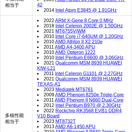
42
相当于
2014
Intel Atom E3845 @ 1.91GHz
2022
ARM X-Gene 8 Core 0 MHz
2018
Intel Celeron 2002E @ 1.50GHz
2021
MT6755V/WM
2010
Intel Core i7-640UM @ 1.20GHz
2010
AMD Athlon II X2 210e
2011
AMD A4-3400 APU
2010
AMD Opteron 1222
2010
Intel Pentium E6600 @ 3.06GHz
2021
Qualcomm MSM 8939 HUAWEI
KIW-L21
2011
Intel Celeron G1101 @ 2.27GHz
2021
Qualcomm MSM 8939 HUAWEI
TEXAS-A1
2023
Mediatek MT6761
2009
AMD Phenom 8250e Triple-Core
2011
AMD Phenom II N660 Dual-Core
2012
Intel Pentium B970 @ 2.30GHz
2022
Rockchip RK3568 EVB1 DDR4
多核性能
V10 Board
2023
MT8732T
相当于
2013
AMD A6-1450 APU
2010
AMD Phenom II P840 Triple-Core