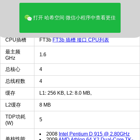
品牌
AMD
多核评分
1082
打开 哈希空间 微信小程序中查看更佳
类型
Laptop
CPU插槽
FT3b
FT3b 插槽 接口 CPU列表
最主频
1.6
GHz
总核心
4
总线程数
4
缓存
L1: 256 KB, L2: 8.0 MB,
L2缓存
8 MB
TDP功耗
5
(W)
2008
Intel Pentium D 915 @ 2.80GHz
单核性能
2009
AMD Athlon 64 X2 Dual-Core TK-