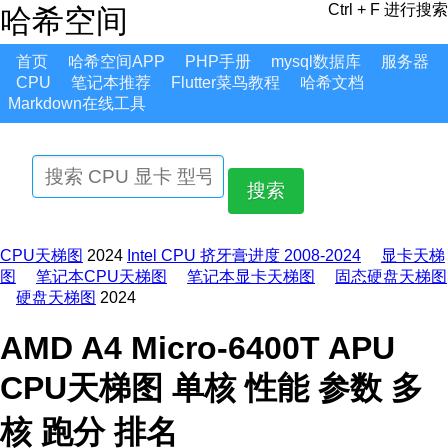
Ctrl + F 进行搜索
哈希空间
首页
哈希空间APP
PHP手册
mysql数据库
服务器
CPU
笔记本推荐
Flutter菜鸟教程
哈希文档
Markdown在线工具
搜索
CPU天梯图
2024
Intel CPU 挤牙膏进度 2008-2024
显卡天梯
图
笔记本CPU天梯图
笔记本显卡天梯图
固态硬盘天梯图
硬盘天梯图
2024
AMD A4 Micro-6400T APU
CPU天梯图 单核 性能 参数 多
核 跑分 排名