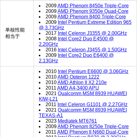
2009
AMD Phenom 8450e Triple-Core
2009
AMD Phenom 9350e Quad-Core
2009
AMD Phenom 8400 Triple-Core
2009
Intel Pentium Extreme Edition 965
@ 3.73GHz
单核性能
2017
Intel Celeron J3355 @ 2.00GHz
相当于
2008
Intel Core2 Duo E4500 @
2.20GHz
2016
Intel Celeron J3455 @ 1.50GHz
2009
Intel Core2 Duo E6400 @
2.13GHz
2010
Intel Pentium E6600 @ 3.06GHz
2010
AMD Opteron 1222
2010
AMD Athlon II X2 210e
2011
AMD A4-3400 APU
2021
Qualcomm MSM 8939 HUAWEI
KIW-L21
2011
Intel Celeron G1101 @ 2.27GHz
2021
Qualcomm MSM 8939 HUAWEI
TEXAS-A1
2023
Mediatek MT6761
2009
AMD Phenom 8250e Triple-Core
2011
AMD Phenom II N660 Dual-Core