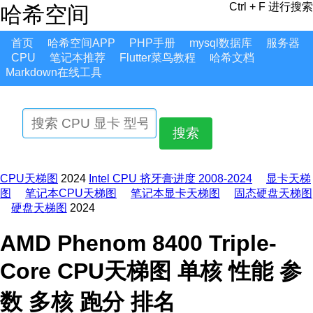
Ctrl + F 进行搜索
哈希空间
首页
哈希空间APP
PHP手册
mysql数据库
服务器
CPU
笔记本推荐
Flutter菜鸟教程
哈希文档
Markdown在线工具
搜索
CPU天梯图
2024
Intel CPU 挤牙膏进度 2008-2024
显卡天梯
图
笔记本CPU天梯图
笔记本显卡天梯图
固态硬盘天梯图
硬盘天梯图
2024
AMD Phenom 8400 Triple-
Core CPU天梯图 单核 性能 参
数 多核 跑分 排名