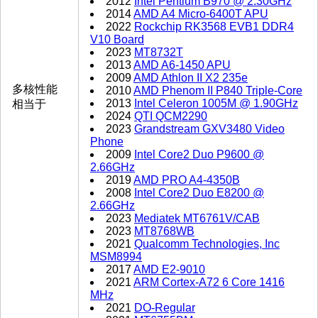
2012
Intel Pentium B970 @ 2.30GHz
2014
AMD A4 Micro-6400T APU
2022
Rockchip RK3568 EVB1 DDR4
V10 Board
2023
MT8732T
2013
AMD A6-1450 APU
2009
AMD Athlon II X2 235e
多核性能
2010
AMD Phenom II P840 Triple-Core
2013
Intel Celeron 1005M @ 1.90GHz
相当于
2024
QTI QCM2290
2023
Grandstream GXV3480 Video
Phone
2009
Intel Core2 Duo P9600 @
2.66GHz
2019
AMD PRO A4-4350B
2008
Intel Core2 Duo E8200 @
2.66GHz
2023
Mediatek MT6761V/CAB
2023
MT8768WB
2021
Qualcomm Technologies, Inc
MSM8994
2017
AMD E2-9010
2021
ARM Cortex-A72 6 Core 1416
MHz
2021
DO-Regular