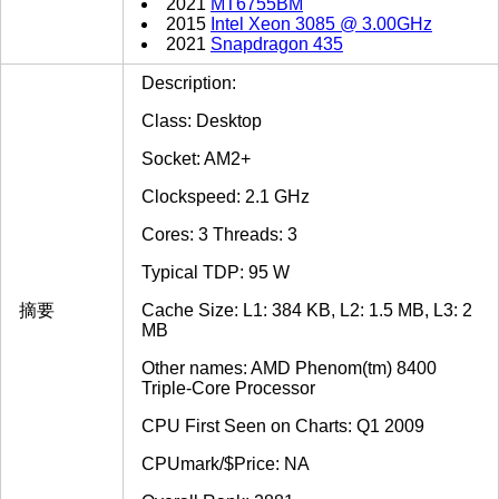
2021
MT6755BM
2015
Intel Xeon 3085 @ 3.00GHz
2021
Snapdragon 435
Description:
Class: Desktop
Socket: AM2+
Clockspeed: 2.1 GHz
Cores: 3 Threads: 3
Typical TDP: 95 W
摘要
Cache Size: L1: 384 KB, L2: 1.5 MB, L3: 2
MB
Other names: AMD Phenom(tm) 8400
Triple-Core Processor
CPU First Seen on Charts: Q1 2009
CPUmark/$Price: NA