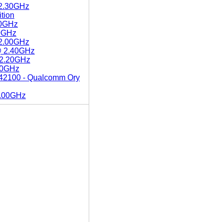
 2.30GHz
tion
80GHz
70GHz
 2.00GHz
 @ 2.40GHz
 2.20GHz
.80GHz
42100 - Qualcomm Ory
2.00GHz