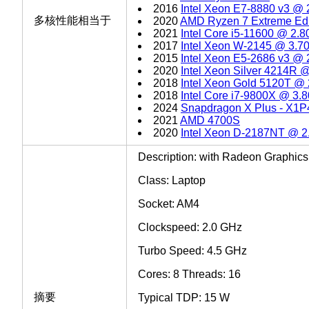
2016
Intel Xeon E7-8880 v3 @
多核性能相当于
2020
AMD Ryzen 7 Extreme Edi
2021
Intel Core i5-11600 @ 2.
2017
Intel Xeon W-2145 @ 3.
2015
Intel Xeon E5-2686 v3 @
2020
Intel Xeon Silver 4214R
2018
Intel Xeon Gold 5120T @
2018
Intel Core i7-9800X @ 3
2024
Snapdragon X Plus - X1P
2021
AMD 4700S
2020
Intel Xeon D-2187NT @ 
Description: with Radeon Graphics
Class: Laptop
Socket: AM4
Clockspeed: 2.0 GHz
Turbo Speed: 4.5 GHz
Cores: 8 Threads: 16
摘要
Typical TDP: 15 W