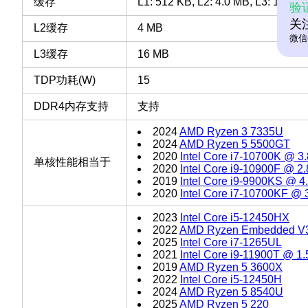
缓存
L1: 512 KB, L2: 4.0 MB, L3: 16 MB
验
关
L2缓存
4 MB
微信
L3缓存
16 MB
TDP功耗(W)
15
DDR4内存支持
支持
2024
AMD Ryzen 3 7335U
2024
AMD Ryzen 5 5500GT
2020
Intel Core i7-10700K @ 
单核性能相当于
2020
Intel Core i9-10900F @ 
2019
Intel Core i9-9900KS @ 
2020
Intel Core i7-10700KF @
2023
Intel Core i5-12450HX
2022
AMD Ryzen Embedded V
2025
Intel Core i7-1265UL
2021
Intel Core i9-11900T @ 1
2019
AMD Ryzen 5 3600X
2022
Intel Core i5-12450H
2024
AMD Ryzen 5 8540U
2025
AMD Ryzen 5 220