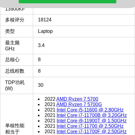
Intel i9-
13900KF
多核评分
18124
类型
Laptop
最主频
3.4
GHz
总核心
8
总线程数
8
TDP功耗
30
(W)
2022
AMD Ryzen 7 5700
2021
AMD Ryzen 7 5700G
2021
Intel Core i5-11600 @ 2.80GHz
2021
Intel Core i7-11700B @ 3.20GHz
2021
Intel Core i9-11900T @ 1.50GHz
单核性能
2021
Intel Core i7-11700 @ 2.50GHz
2021
Intel Core i7-11700F @ 2.50GHz
相当于