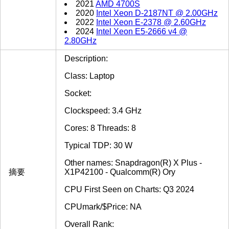
2021
AMD 4700S
2020
Intel Xeon D-2187NT @ 2.00GHz
2022
Intel Xeon E-2378 @ 2.60GHz
2024
Intel Xeon E5-2666 v4 @
2.80GHz
Description:
Class: Laptop
Socket:
Clockspeed: 3.4 GHz
Cores: 8 Threads: 8
Typical TDP: 30 W
Other names: Snapdragon(R) X Plus -
摘要
X1P42100 - Qualcomm(R) Ory
CPU First Seen on Charts: Q3 2024
CPUmark/$Price: NA
Overall Rank: