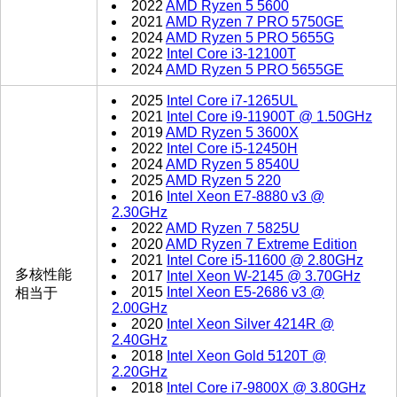
2022
AMD Ryzen 5 5600
2021
AMD Ryzen 7 PRO 5750GE
2024
AMD Ryzen 5 PRO 5655G
2022
Intel Core i3-12100T
2024
AMD Ryzen 5 PRO 5655GE
2025
Intel Core i7-1265UL
2021
Intel Core i9-11900T @ 1.50GHz
2019
AMD Ryzen 5 3600X
2022
Intel Core i5-12450H
2024
AMD Ryzen 5 8540U
2025
AMD Ryzen 5 220
2016
Intel Xeon E7-8880 v3 @
2.30GHz
2022
AMD Ryzen 7 5825U
2020
AMD Ryzen 7 Extreme Edition
2021
Intel Core i5-11600 @ 2.80GHz
多核性能
2017
Intel Xeon W-2145 @ 3.70GHz
2015
Intel Xeon E5-2686 v3 @
相当于
2.00GHz
2020
Intel Xeon Silver 4214R @
2.40GHz
2018
Intel Xeon Gold 5120T @
2.20GHz
2018
Intel Core i7-9800X @ 3.80GHz