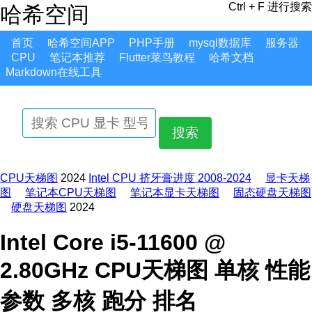
Ctrl + F 进行搜索
哈希空间
首页
哈希空间APP
PHP手册
mysql数据库
服务器
CPU
笔记本推荐
Flutter菜鸟教程
哈希文档
Markdown在线工具
搜索
CPU天梯图
2024
Intel CPU 挤牙膏进度 2008-2024
显卡天梯
图
笔记本CPU天梯图
笔记本显卡天梯图
固态硬盘天梯图
硬盘天梯图
2024
Intel Core i5-11600 @
2.80GHz CPU天梯图 单核 性能
参数 多核 跑分 排名