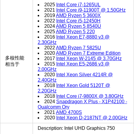
2025
Intel Core i7-1265UL
2021
Intel Core i9-11900T @ 1.50GHz
2019
AMD Ryzen 5 3600X
2022
Intel Core i5-12450H
2024
AMD Ryzen 5 8540U
2025
AMD Ryzen 5 220
2016
Intel Xeon E7-8880 v3 @
2.30GHz
2022
AMD Ryzen 7 5825U
2020
AMD Ryzen 7 Extreme Edition
多核性能
2017
Intel Xeon W-2145 @ 3.70GHz
2015
Intel Xeon E5-2686 v3 @
相当于
2.00GHz
2020
Intel Xeon Silver 4214R @
2.40GHz
2018
Intel Xeon Gold 5120T @
2.20GHz
2018
Intel Core i7-9800X @ 3.80GHz
2024
Snapdragon X Plus - X1P42100 -
Qualcomm Ory
2021
AMD 4700S
2020
Intel Xeon D-2187NT @ 2.00GHz
Description: Intel UHD Graphics 750