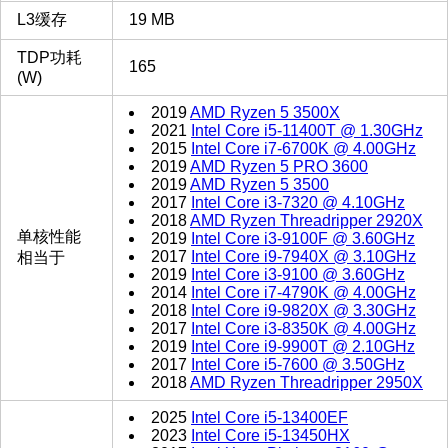
L3缓存
19 MB
TDP功耗
165
(W)
2019
AMD Ryzen 5 3500X
2021
Intel Core i5-11400T @ 1.30GHz
2015
Intel Core i7-6700K @ 4.00GHz
2019
AMD Ryzen 5 PRO 3600
2019
AMD Ryzen 5 3500
2017
Intel Core i3-7320 @ 4.10GHz
2018
AMD Ryzen Threadripper 2920X
单核性能
2019
Intel Core i3-9100F @ 3.60GHz
2017
Intel Core i9-7940X @ 3.10GHz
相当于
2019
Intel Core i3-9100 @ 3.60GHz
2014
Intel Core i7-4790K @ 4.00GHz
2018
Intel Core i9-9820X @ 3.30GHz
2017
Intel Core i3-8350K @ 4.00GHz
2019
Intel Core i9-9900T @ 2.10GHz
2017
Intel Core i5-7600 @ 3.50GHz
2018
AMD Ryzen Threadripper 2950X
2025
Intel Core i5-13400EF
2023
Intel Core i5-13450HX