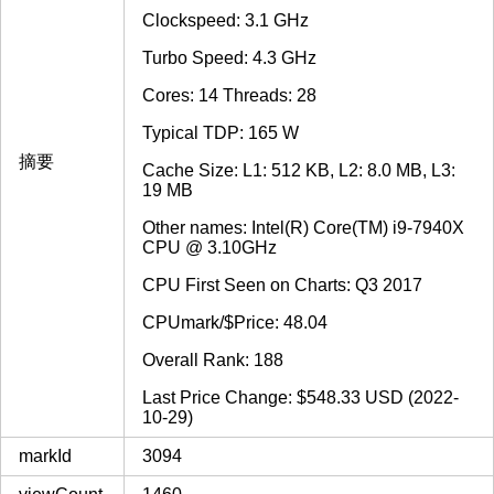
Clockspeed: 3.1 GHz
Turbo Speed: 4.3 GHz
Cores: 14 Threads: 28
Typical TDP: 165 W
摘要
Cache Size: L1: 512 KB, L2: 8.0 MB, L3:
19 MB
Other names: Intel(R) Core(TM) i9-7940X
CPU @ 3.10GHz
CPU First Seen on Charts: Q3 2017
CPUmark/$Price: 48.04
Overall Rank: 188
Last Price Change: $548.33 USD (2022-
10-29)
markId
3094