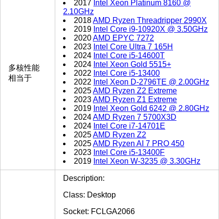
2017
Intel Xeon Platinum 8160 @
2.10GHz
2018
AMD Ryzen Threadripper 2990X
2019
Intel Core i9-10920X @ 3.50GHz
2020
AMD EPYC 7272
2023
Intel Core Ultra 7 165H
2024
Intel Core i5-14600T
2024
Intel Xeon Gold 5515+
多核性能
2022
Intel Core i5-13400
相当于
2022
Intel Xeon D-2796TE @ 2.00GHz
2025
AMD Ryzen Z2 Extreme
2023
AMD Ryzen Z1 Extreme
2019
Intel Xeon Gold 6242 @ 2.80GHz
2024
AMD Ryzen 7 5700X3D
2024
Intel Core i7-14701E
2025
AMD Ryzen Z2
2025
AMD Ryzen AI 7 PRO 450
2023
Intel Core i5-13400F
2019
Intel Xeon W-3235 @ 3.30GHz
Description:
Class: Desktop
Socket: FCLGA2066