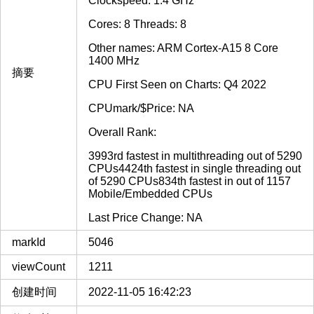
Clockspeed: 1.4 GHz
Cores: 8 Threads: 8
Other names: ARM Cortex-A15 8 Core
1400 MHz
摘要
CPU First Seen on Charts: Q4 2022
CPUmark/$Price: NA
Overall Rank:
3993rd fastest in multithreading out of 5290
CPUs4424th fastest in single threading out
of 5290 CPUs834th fastest in out of 1157
Mobile/Embedded CPUs
Last Price Change: NA
markId
5046
viewCount
1211
创建时间
2022-11-05 16:42:23