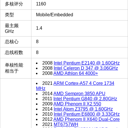
多核评分
1160
类型
Mobile/Embedded
最主频
1.4
GHz
总核心
8
总线程数
8
2008
Intel Pentium E2140 @ 1.60GHz
单核性能
2008
Intel Celeron D 347 @ 3.06GHz
相当于
2008
AMD Athlon 64 4000+
2021
ARM Cortex-A57 4 Core 1734
MHz
2014
AMD Sempron 3850 APU
2011
Intel Pentium G840 @ 2.80GHz
2009
AMD Phenom II X2 550
2014
Intel Atom Z3795 @ 1.60GHz
2010
Intel Pentium E6800 @ 3.33GHz
2012
AMD Phenom II X640 Dual-Core
2021
MT6757WH