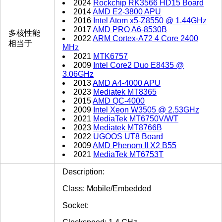
2024
Rockchip RK3566 HD15 Board
2014
AMD E2-3800 APU
2016
Intel Atom x5-Z8550 @ 1.44GHz
2017
AMD PRO A6-8530B
多核性能
2022
ARM Cortex-A72 4 Core 2400
相当于
MHz
2021
MTK6757
2009
Intel Core2 Duo E8435 @
3.06GHz
2013
AMD A4-4000 APU
2023
Mediatek MT8365
2015
AMD QC-4000
2009
Intel Xeon W3505 @ 2.53GHz
2021
MediaTek MT6750V/WT
2023
Mediatek MT8766B
2022
UGOOS UT8 Board
2009
AMD Phenom II X2 B55
2021
MediaTek MT6753T
Description:
Class: Mobile/Embedded
Socket: