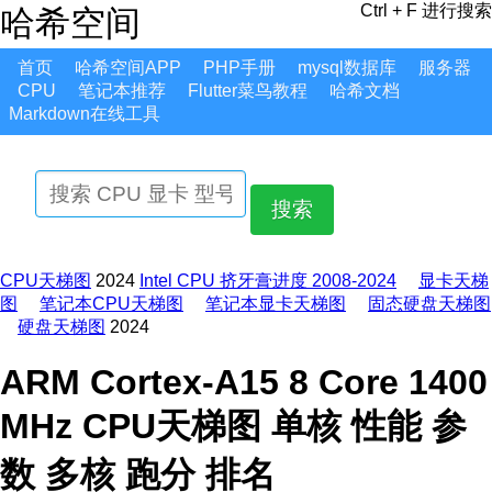
Ctrl + F 进行搜索
哈希空间
首页
哈希空间APP
PHP手册
mysql数据库
服务器
CPU
笔记本推荐
Flutter菜鸟教程
哈希文档
Markdown在线工具
搜索
CPU天梯图
2024
Intel CPU 挤牙膏进度 2008-2024
显卡天梯
图
笔记本CPU天梯图
笔记本显卡天梯图
固态硬盘天梯图
硬盘天梯图
2024
ARM Cortex-A15 8 Core 1400
MHz CPU天梯图 单核 性能 参
数 多核 跑分 排名