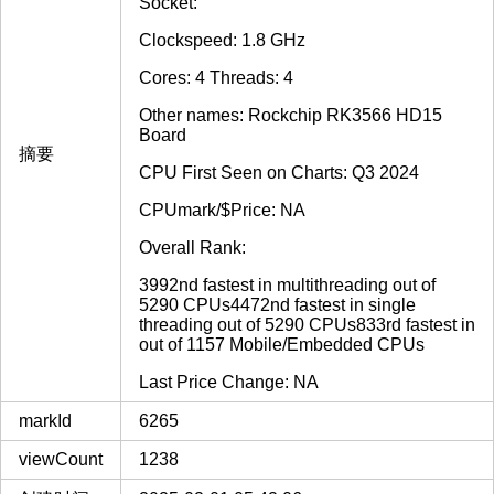
Socket:
Clockspeed: 1.8 GHz
Cores: 4 Threads: 4
Other names: Rockchip RK3566 HD15
Board
摘要
CPU First Seen on Charts: Q3 2024
CPUmark/$Price: NA
Overall Rank:
3992nd fastest in multithreading out of
5290 CPUs4472nd fastest in single
threading out of 5290 CPUs833rd fastest in
out of 1157 Mobile/Embedded CPUs
Last Price Change: NA
markId
6265
viewCount
1238