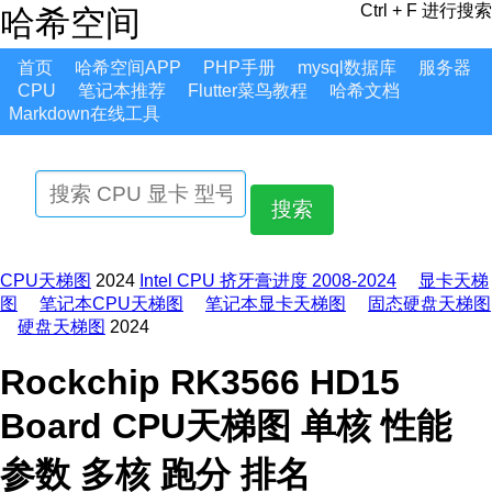
Ctrl + F 进行搜索
哈希空间
首页
哈希空间APP
PHP手册
mysql数据库
服务器
CPU
笔记本推荐
Flutter菜鸟教程
哈希文档
Markdown在线工具
搜索
CPU天梯图
2024
Intel CPU 挤牙膏进度 2008-2024
显卡天梯
图
笔记本CPU天梯图
笔记本显卡天梯图
固态硬盘天梯图
硬盘天梯图
2024
Rockchip RK3566 HD15
Board CPU天梯图 单核 性能
参数 多核 跑分 排名