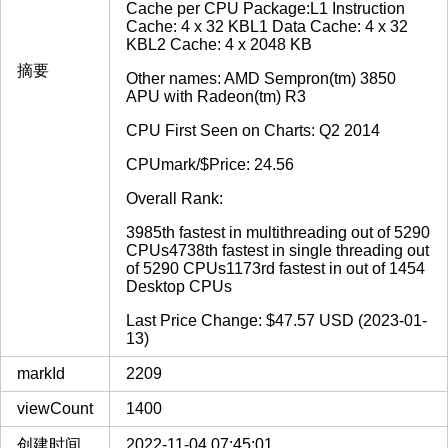
Cache per CPU Package:L1 Instruction
Cache: 4 x 32 KBL1 Data Cache: 4 x 32
KBL2 Cache: 4 x 2048 KB
摘要
Other names: AMD Sempron(tm) 3850
APU with Radeon(tm) R3
CPU First Seen on Charts: Q2 2014
CPUmark/$Price: 24.56
Overall Rank:
3985th fastest in multithreading out of 5290
CPUs4738th fastest in single threading out
of 5290 CPUs1173rd fastest in out of 1454
Desktop CPUs
Last Price Change: $47.57 USD (2023-01-
13)
markId
2209
viewCount
1400
创建时间
2022-11-04 07:45:01