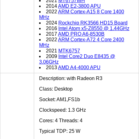
2021
MT6757WH
2014
AMD E2-3800 APU
2022
ARM Cortex-A15 8 Core 1400
MHz
2024
Rockchip RK3566 HD15 Board
2016
Intel Atom x5-Z8550 @ 1.44GHz
2017
AMD PRO A6-8530B
2022
ARM Cortex-A72 4 Core 2400
MHz
2021
MTK6757
2009
Intel Core2 Duo E8435 @
3.06GHz
2013
AMD A4-4000 APU
Description: with Radeon R3
Class: Desktop
Socket: AM1,FS1b
Clockspeed: 1.3 GHz
Cores: 4 Threads: 4
Typical TDP: 25 W