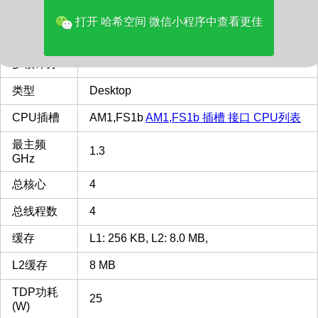
价格(美元)
47.57
打开 哈希空间 微信小程序中查看更佳
品牌
AMD
多核评分
1168
类型
Desktop
CPU插槽
AM1,FS1b
AM1,FS1b 插槽 接口 CPU列表
最主频
1.3
GHz
总核心
4
总线程数
4
缓存
L1: 256 KB, L2: 8.0 MB,
L2缓存
8 MB
TDP功耗
25
(W)