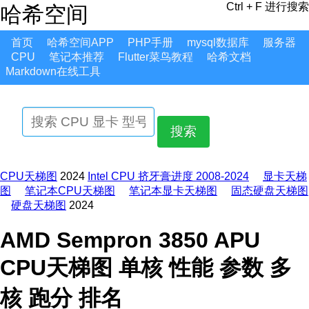
Ctrl + F 进行搜索
哈希空间
首页
哈希空间APP
PHP手册
mysql数据库
服务器
CPU
笔记本推荐
Flutter菜鸟教程
哈希文档
Markdown在线工具
搜索
CPU天梯图
2024
Intel CPU 挤牙膏进度 2008-2024
显卡天梯
图
笔记本CPU天梯图
笔记本显卡天梯图
固态硬盘天梯图
硬盘天梯图
2024
AMD Sempron 3850 APU
CPU天梯图 单核 性能 参数 多
核 跑分 排名