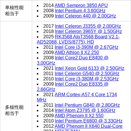
2014
AMD Sempron 3850 APU
单核性能
2008
Intel Pentium 4 3.60GHz
相当于
2009
Intel Celeron 440 @ 2.00GHz
2017
Intel Celeron J3355 @ 2.00GHz
2018
Intel Celeron 3965Y @ 1.50GHz
2025
RK3568 AIoT3568 Board V2.1-
AD52068, LVDS(8775), HD
2011
Intel Core i3-390M @ 2.67GHz
2009
AMD Athlon II X2 250
2008
Intel Core2 Duo E8400 @
3.00GHz
2021
Intel Xeon Gold 6133 @ 2.50GHz
2011
Intel Celeron G540 @ 2.50GHz
2010
Intel Core i3-380M @ 2.53GHz
2009
Intel Core2 Duo E8335 @
2.66GHz
2021
ARM Cortex-A57 4 Core 1734
MHz
2011
Intel Pentium G840 @ 2.80GHz
多核性能
2014
Intel Atom Z3795 @ 1.60GHz
相当于
2009
AMD Phenom II X2 550
2010
Intel Pentium E6800 @ 3.33GHz
2012
AMD Phenom II X640 Dual-Core