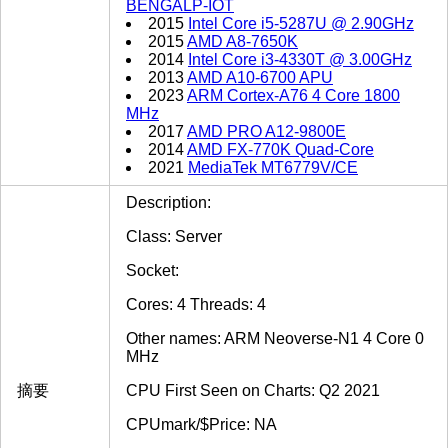
BENGALP-IOT
2015
Intel Core i5-5287U @ 2.90GHz
2015
AMD A8-7650K
2014
Intel Core i3-4330T @ 3.00GHz
2013
AMD A10-6700 APU
2023
ARM Cortex-A76 4 Core 1800
MHz
2017
AMD PRO A12-9800E
2014
AMD FX-770K Quad-Core
2021
MediaTek MT6779V/CE
Description:
Class: Server
Socket:
Cores: 4 Threads: 4
Other names: ARM Neoverse-N1 4 Core 0
MHz
摘要
CPU First Seen on Charts: Q2 2021
CPUmark/$Price: NA