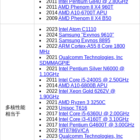
2011
Intel Pentium G840 @ 2.80GHz
2011
AMD Phenom II X4 960T
2014
AMD A10-6700T APU
2009
AMD Phenom II X4 B50
2023
Intel Atom C1110
2024
Samsung "Exynos 9610"
2021
Samsung Exynos 8895
2022
ARM Cortex-A55 8 Core 1800
MHz
2021
Qualcomm Technologies, Inc
SDMMAGPIE
2021
Intel Pentium Silver N6000 @
1.10GHz
2011
Intel Core i5-2400S @ 2.50GHz
2014
AMD A10-6800B APU
2022
Intel Xeon Gold 6262V @
1.90GHz
2021
AMD Ryzen 3 3250C
多核性能
2023
Unisoc T616
2017
Intel Core i5-6360U @ 2.00GHz
相当于
2014
Intel Core i3-4160T @ 3.10GHz
2017
Intel Pentium G4600T @ 3.00GHz
2022
MT8786V/CA
2023
Qualcomm Technologies, Inc