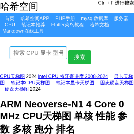
Ctrl + F 进行搜索
哈希空间
首页
哈希空间APP
PHP手册
mysql数据库
服务器
CPU
笔记本推荐
Flutter菜鸟教程
哈希文档
Markdown在线工具
搜索
CPU天梯图
2024
Intel CPU 挤牙膏进度 2008-2024
显卡天梯
图
笔记本CPU天梯图
笔记本显卡天梯图
固态硬盘天梯图
硬盘天梯图
2024
ARM Neoverse-N1 4 Core 0
MHz CPU天梯图 单核 性能 参
数 多核 跑分 排名