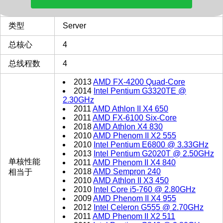
多核评分
3141
类型
Server
总核心
4
总线程数
4
2013
AMD FX-4200 Quad-Core
2014
Intel Pentium G3320TE @
2.30GHz
2011
AMD Athlon II X4 650
2011
AMD FX-6100 Six-Core
2018
AMD Athlon X4 830
2010
AMD Phenom II X2 555
2010
Intel Pentium E6800 @ 3.33GHz
2013
Intel Pentium G2020T @ 2.50GHz
单核性能
2011
AMD Phenom II X4 840
2018
AMD Sempron 240
相当于
2010
AMD Athlon II X3 450
2010
Intel Core i5-760 @ 2.80GHz
2009
AMD Phenom II X4 955
2012
Intel Celeron G555 @ 2.70GHz
2011
AMD Phenom II X2 511