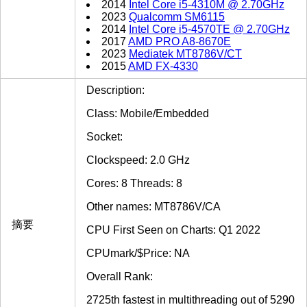
2014
Intel Core i5-4310M @ 2.70GHz
2023
Qualcomm SM6115
2014
Intel Core i5-4570TE @ 2.70GHz
2017
AMD PRO A8-8670E
2023
Mediatek MT8786V/CT
2015
AMD FX-4330
Description:
Class: Mobile/Embedded
Socket:
Clockspeed: 2.0 GHz
Cores: 8 Threads: 8
Other names: MT8786V/CA
摘要
CPU First Seen on Charts: Q1 2022
CPUmark/$Price: NA
Overall Rank:
2725th fastest in multithreading out of 5290