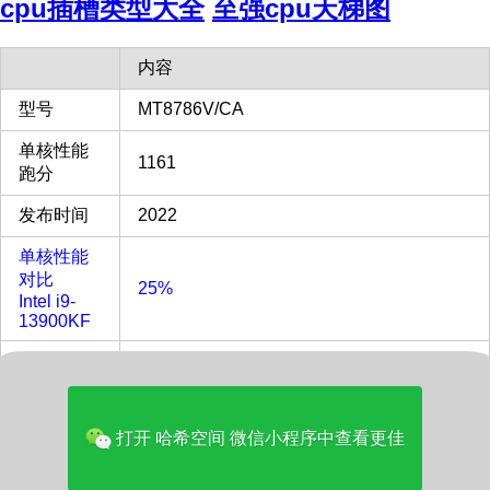
cpu插槽类型大全
至强cpu天梯图
内容
型号
MT8786V/CA
单核性能
1161
跑分
发布时间
2022
单核性能
对比
25%
Intel i9-
13900KF
多核性能
对比
5%
Intel i9-
13900KF
打开 哈希空间 微信小程序中查看更佳
多核评分
3128