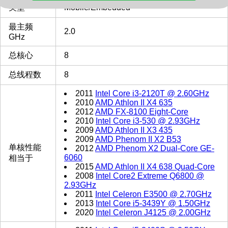
类型
Mobile/Embedded
最主频
2.0
GHz
总核心
8
总线程数
8
2011
Intel Core i3-2120T @ 2.60GHz
2010
AMD Athlon II X4 635
2012
AMD FX-8100 Eight-Core
2010
Intel Core i3-530 @ 2.93GHz
2009
AMD Athlon II X3 435
2009
AMD Phenom II X2 B53
单核性能
2012
AMD Phenom X2 Dual-Core GE-
6060
相当于
2015
AMD Athlon II X4 638 Quad-Core
2008
Intel Core2 Extreme Q6800 @
2.93GHz
2011
Intel Celeron E3500 @ 2.70GHz
2013
Intel Core i5-3439Y @ 1.50GHz
2020
Intel Celeron J4125 @ 2.00GHz