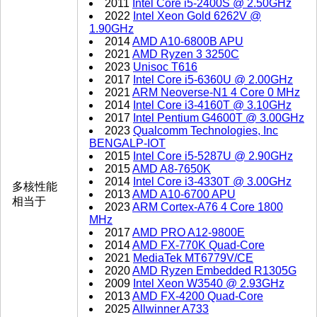
2011
Intel Core i5-2400S @ 2.50GHz
2022
Intel Xeon Gold 6262V @
1.90GHz
2014
AMD A10-6800B APU
2021
AMD Ryzen 3 3250C
2023
Unisoc T616
2017
Intel Core i5-6360U @ 2.00GHz
2021
ARM Neoverse-N1 4 Core 0 MHz
2014
Intel Core i3-4160T @ 3.10GHz
2017
Intel Pentium G4600T @ 3.00GHz
2023
Qualcomm Technologies, Inc
BENGALP-IOT
2015
Intel Core i5-5287U @ 2.90GHz
2015
AMD A8-7650K
2014
Intel Core i3-4330T @ 3.00GHz
多核性能
2013
AMD A10-6700 APU
相当于
2023
ARM Cortex-A76 4 Core 1800
MHz
2017
AMD PRO A12-9800E
2014
AMD FX-770K Quad-Core
2021
MediaTek MT6779V/CE
2020
AMD Ryzen Embedded R1305G
2009
Intel Xeon W3540 @ 2.93GHz
2013
AMD FX-4200 Quad-Core
2025
Allwinner A733