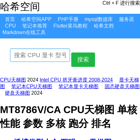
Ctrl + F 进行搜索
哈希空间
首页
哈希空间APP
PHP手册
mysql数据库
服务器
CPU
笔记本推荐
Flutter菜鸟教程
哈希文档
Markdown在线工具
搜索
CPU天梯图
2024
Intel CPU 挤牙膏进度 2008-2024
显卡天梯
图
笔记本CPU天梯图
笔记本显卡天梯图
固态硬盘天梯图
硬盘天梯图
2024
MT8786V/CA CPU天梯图 单核
性能 参数 多核 跑分 排名