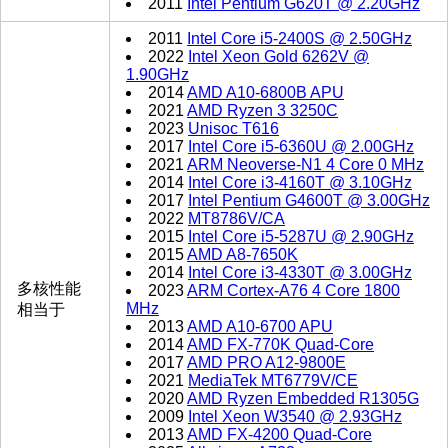
2011
Intel Pentium G620T @ 2.20GHz
2011
Intel Core i5-2400S @ 2.50GHz
2022
Intel Xeon Gold 6262V @
1.90GHz
2014
AMD A10-6800B APU
2021
AMD Ryzen 3 3250C
2023
Unisoc T616
2017
Intel Core i5-6360U @ 2.00GHz
2021
ARM Neoverse-N1 4 Core 0 MHz
2014
Intel Core i3-4160T @ 3.10GHz
2017
Intel Pentium G4600T @ 3.00GHz
2022
MT8786V/CA
2015
Intel Core i5-5287U @ 2.90GHz
2015
AMD A8-7650K
2014
Intel Core i3-4330T @ 3.00GHz
多核性能
2023
ARM Cortex-A76 4 Core 1800
MHz
相当于
2013
AMD A10-6700 APU
2014
AMD FX-770K Quad-Core
2017
AMD PRO A12-9800E
2021
MediaTek MT6779V/CE
2020
AMD Ryzen Embedded R1305G
2009
Intel Xeon W3540 @ 2.93GHz
2013
AMD FX-4200 Quad-Core