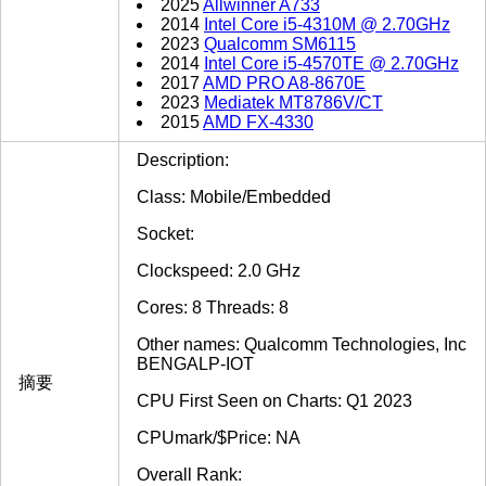
2025
Allwinner A733
2014
Intel Core i5-4310M @ 2.70GHz
2023
Qualcomm SM6115
2014
Intel Core i5-4570TE @ 2.70GHz
2017
AMD PRO A8-8670E
2023
Mediatek MT8786V/CT
2015
AMD FX-4330
Description:
Class: Mobile/Embedded
Socket:
Clockspeed: 2.0 GHz
Cores: 8 Threads: 8
Other names: Qualcomm Technologies, Inc
BENGALP-IOT
摘要
CPU First Seen on Charts: Q1 2023
CPUmark/$Price: NA
Overall Rank: