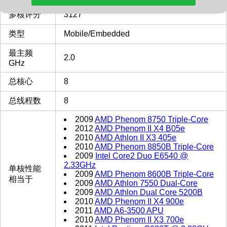
多核评分
3127
类型
Mobile/Embedded
最主频
2.0
GHz
总核心
8
总线程数
8
2009
AMD Phenom 8750 Triple-Core
2012
AMD Phenom II X4 B05e
2010
AMD Athlon II X3 405e
2010
AMD Phenom 8850B Triple-Core
2009
Intel Core2 Duo E6540 @
2.33GHz
单核性能
2009
AMD Phenom 8600B Triple-Core
相当于
2009
AMD Athlon 7550 Dual-Core
2009
AMD Athlon Dual Core 5200B
2010
AMD Phenom II X4 900e
2011
AMD A6-3500 APU
2010
AMD Phenom II X3 700e