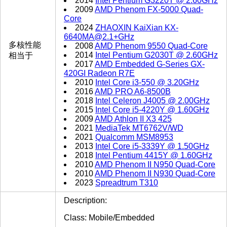
2014
Intel Pentium G3220T @ 2.60GHz
2009
AMD Phenom FX-5000 Quad-
Core
2024
ZHAOXIN KaiXian KX-
6640MA@2.1+GHz
多核性能
2008
AMD Phenom 9550 Quad-Core
2014
Intel Pentium G2030T @ 2.60GHz
相当于
2017
AMD Embedded G-Series GX-
420GI Radeon R7E
2010
Intel Core i3-550 @ 3.20GHz
2016
AMD PRO A6-8500B
2018
Intel Celeron J4005 @ 2.00GHz
2015
Intel Core i5-4220Y @ 1.60GHz
2009
AMD Athlon II X3 425
2021
MediaTek MT6762V/WD
2021
Qualcomm MSM8953
2013
Intel Core i5-3339Y @ 1.50GHz
2018
Intel Pentium 4415Y @ 1.60GHz
2010
AMD Phenom II N950 Quad-Core
2010
AMD Phenom II N930 Quad-Core
2023
Spreadtrum T310
Description:
Class: Mobile/Embedded