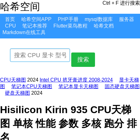
Ctrl + F 进行搜索
哈希空间
首页
哈希空间APP
PHP手册
mysql数据库
服务器
CPU
笔记本推荐
Flutter菜鸟教程
哈希文档
Markdown在线工具
搜索
CPU天梯图
2024
Intel CPU 挤牙膏进度 2008-2024
显卡天梯
图
笔记本CPU天梯图
笔记本显卡天梯图
固态硬盘天梯图
硬盘天梯图
2024
Hisilicon Kirin 935 CPU天梯
图 单核 性能 参数 多核 跑分 排
名