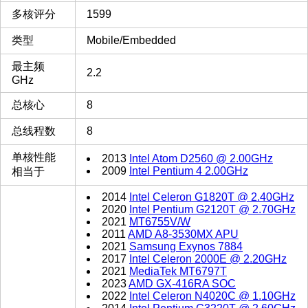
多核评分
1599
类型
Mobile/Embedded
最主频
2.2
GHz
总核心
8
总线程数
8
单核性能
2013
Intel Atom D2560 @ 2.00GHz
2009
Intel Pentium 4 2.00GHz
相当于
2014
Intel Celeron G1820T @ 2.40GHz
2020
Intel Pentium G2120T @ 2.70GHz
2021
MT6755V/W
2011
AMD A8-3530MX APU
2021
Samsung Exynos 7884
2017
Intel Celeron 2000E @ 2.20GHz
2021
MediaTek MT6797T
2023
AMD GX-416RA SOC
2022
Intel Celeron N4020C @ 1.10GHz