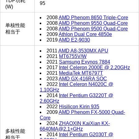
TDP功耗
95
(W)
2008
AMD Phenom 8650 Triple-Core
2008
AMD Phenom 9550 Quad-Core
单核性能
2008
AMD Phenom 9500 Quad-Core
相当于
2009
Athlon Dual Core 4850e
2019
AMD E2-9030
2011
AMD A8-3530MX APU
2021
MT6755V/W
2021
Samsung Exynos 7884
2017
Intel Celeron 2000E @ 2.20GHz
2021
MediaTek MT6797T
2023
AMD GX-416RA SOC
2022
Intel Celeron N4020C @
1.10GHz
2014
Intel Pentium G3220T @
2.60GHz
2022
Hisilicon Kirin 935
2009
AMD Phenom FX-5000 Quad-
Core
2024
ZHAOXIN KaiXian KX-
6640MA@2.1+GHz
多核性能
2014
Intel Pentium G2030T @
相当于