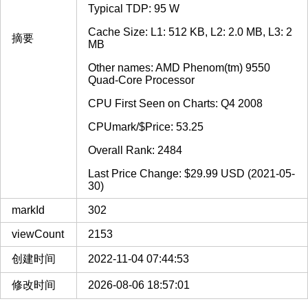
Typical TDP: 95 W
Cache Size: L1: 512 KB, L2: 2.0 MB, L3: 2
摘要
MB
Other names: AMD Phenom(tm) 9550
Quad-Core Processor
CPU First Seen on Charts: Q4 2008
CPUmark/$Price: 53.25
Overall Rank: 2484
Last Price Change: $29.99 USD (2021-05-
30)
markId
302
viewCount
2153
创建时间
2022-11-04 07:44:53
修改时间
2026-08-06 18:57:01