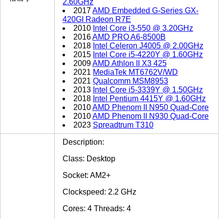
2.60GHz
2017
AMD Embedded G-Series GX-
420GI Radeon R7E
2010
Intel Core i3-550 @ 3.20GHz
2016
AMD PRO A6-8500B
2018
Intel Celeron J4005 @ 2.00GHz
2015
Intel Core i5-4220Y @ 1.60GHz
2009
AMD Athlon II X3 425
2021
MediaTek MT6762V/WD
2021
Qualcomm MSM8953
2013
Intel Core i5-3339Y @ 1.50GHz
2018
Intel Pentium 4415Y @ 1.60GHz
2010
AMD Phenom II N950 Quad-Core
2010
AMD Phenom II N930 Quad-Core
2023
Spreadtrum T310
Description:
Class: Desktop
Socket: AM2+
Clockspeed: 2.2 GHz
Cores: 4 Threads: 4