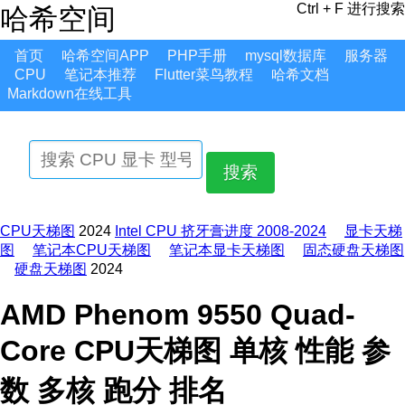
Ctrl + F 进行搜索
哈希空间
首页
哈希空间APP
PHP手册
mysql数据库
服务器
CPU
笔记本推荐
Flutter菜鸟教程
哈希文档
Markdown在线工具
搜索
CPU天梯图
2024
Intel CPU 挤牙膏进度 2008-2024
显卡天梯
图
笔记本CPU天梯图
笔记本显卡天梯图
固态硬盘天梯图
硬盘天梯图
2024
AMD Phenom 9550 Quad-
Core CPU天梯图 单核 性能 参
数 多核 跑分 排名