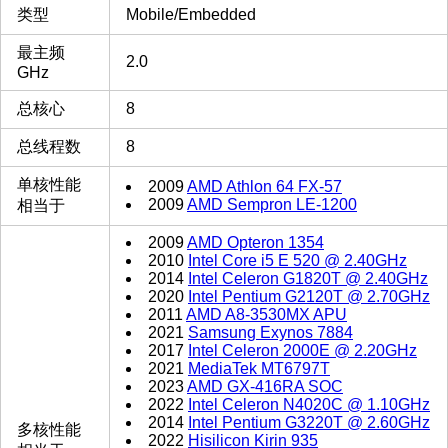
类型
Mobile/Embedded
最主频
2.0
GHz
总核心
8
总线程数
8
单核性能
2009
AMD Athlon 64 FX-57
2009
AMD Sempron LE-1200
相当于
2009
AMD Opteron 1354
2010
Intel Core i5 E 520 @ 2.40GHz
2014
Intel Celeron G1820T @ 2.40GHz
2020
Intel Pentium G2120T @ 2.70GHz
2011
AMD A8-3530MX APU
2021
Samsung Exynos 7884
2017
Intel Celeron 2000E @ 2.20GHz
2021
MediaTek MT6797T
2023
AMD GX-416RA SOC
2022
Intel Celeron N4020C @ 1.10GHz
2014
Intel Pentium G3220T @ 2.60GHz
多核性能
2022
Hisilicon Kirin 935