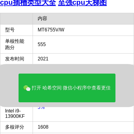
cpu插槽类型大全
至强cpu天梯图
内容
型号
MT6755V/W
单核性能
555
跑分
发布时间
2021
单核性能
对比
12%
Intel i9-
打开 哈希空间 微信小程序中查看更佳
13900KF
多核性能
对比
3%
Intel i9-
13900KF
多核评分
1608