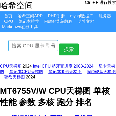
Ctrl + F 进行搜索
哈希空间
首页
哈希空间APP
PHP手册
mysql数据库
服务器
CPU
笔记本推荐
Flutter菜鸟教程
哈希文档
Markdown在线工具
搜索
CPU天梯图
2024
Intel CPU 挤牙膏进度 2008-2024
显卡天梯
图
笔记本CPU天梯图
笔记本显卡天梯图
固态硬盘天梯图
硬盘天梯图
2024
MT6755V/W CPU天梯图 单核
性能 参数 多核 跑分 排名