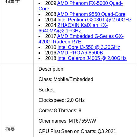
相当于
2009
AMD Phenom FX-5000 Quad-
Core
2008
AMD Phenom 9550 Quad-Core
2014
Intel Pentium G2030T @ 2.60GHz
2024
ZHAOXIN KaiXian KX-
6640MA@2.1+GHz
2017
AMD Embedded G-Series GX-
420GI Radeon R7E
2010
Intel Core i3-550 @ 3.20GHz
2016
AMD PRO A6-8500B
2018
Intel Celeron J4005 @ 2.00GHz
Description:
Class: Mobile/Embedded
Socket:
Clockspeed: 2.0 GHz
Cores: 8 Threads: 8
Other names: MT6755V/W
摘要
CPU First Seen on Charts: Q3 2021