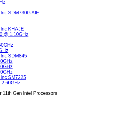
GHz
 Inc SDM730G AIE
 Inc KHAJE
020 @ 1.10GHz
.50GHz
 GHz
 Inc SDM845
.20GHz
.70GHz
.00GHz
 Inc SM7225
@ 2.60GHz
r 11th Gen Intel Processors