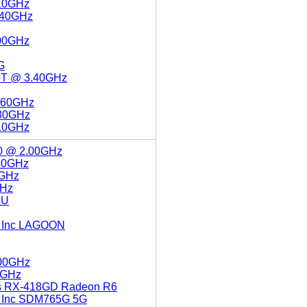
.10GHz
3.40GHz
.00GHz
G
00T @ 3.40GHz
3.60GHz
.80GHz
.10GHz
40 @ 2.00GHz
.80GHz
0GHz
GHz
PU
, Inc LAGOON
.00GHz
80GHz
s RX-418GD Radeon R6
, Inc SDM765G 5G