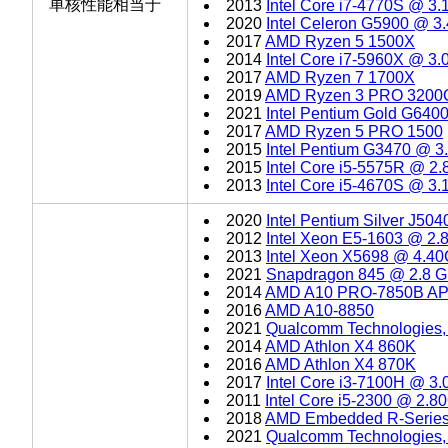
单核性能相当于
2013
Intel Core i7-4770S @ 3
2020
Intel Celeron G5900 @ 
2017
AMD Ryzen 5 1500X
2014
Intel Core i7-5960X @ 3
2017
AMD Ryzen 7 1700X
2019
AMD Ryzen 3 PRO 3200
2021
Intel Pentium Gold G64
2017
AMD Ryzen 5 PRO 1500
2015
Intel Pentium G3470 @ 
2015
Intel Core i5-5575R @ 2
2013
Intel Core i5-4670S @ 3
2020
Intel Pentium Silver J50
2012
Intel Xeon E5-1603 @ 2
2013
Intel Xeon X5698 @ 4.4
2021
Snapdragon 845 @ 2.8 
2014
AMD A10 PRO-7850B A
2016
AMD A10-8850
2021
Qualcomm Technologies
2014
AMD Athlon X4 860K
2016
AMD Athlon X4 870K
2017
Intel Core i3-7100H @ 3
2011
Intel Core i5-2300 @ 2.
2018
AMD Embedded R-Serie
2021
Qualcomm Technologies