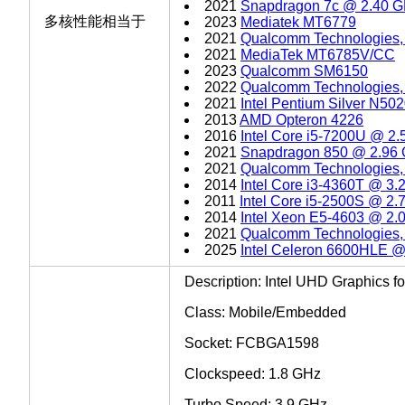
2021
Snapdragon 7c @ 2.40 
多核性能相当于
2023
Mediatek MT6779
2021
Qualcomm Technologies,
2021
MediaTek MT6785V/CC
2023
Qualcomm SM6150
2022
Qualcomm Technologies,
2021
Intel Pentium Silver N5
2013
AMD Opteron 4226
2016
Intel Core i5-7200U @ 2
2021
Snapdragon 850 @ 2.96
2021
Qualcomm Technologies,
2014
Intel Core i3-4360T @ 3
2011
Intel Core i5-2500S @ 2
2014
Intel Xeon E5-4603 @ 2
2021
Qualcomm Technologies,
2025
Intel Celeron 6600HLE 
Description: Intel UHD Graphics fo
Class: Mobile/Embedded
Socket: FCBGA1598
Clockspeed: 1.8 GHz
Turbo Speed: 3.9 GHz