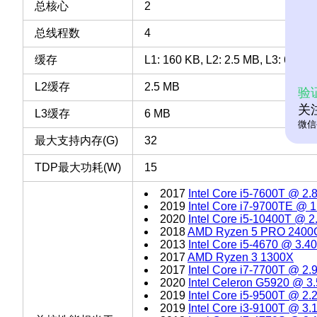
总核心
2
总线程数
4
缓存
L1: 160 KB, L2: 2.5 MB, L3: 6 MB
L2缓存
2.5 MB
验
关
L3缓存
6 MB
微信
最大支持内存(G)
32
TDP最大功耗(W)
15
2017
Intel Core i5-7600T @ 2
2019
Intel Core i7-9700TE @ 
2020
Intel Core i5-10400T @ 
2018
AMD Ryzen 5 PRO 2400
2013
Intel Core i5-4670 @ 3.
2017
AMD Ryzen 3 1300X
2017
Intel Core i7-7700T @ 2
2020
Intel Celeron G5920 @ 
2019
Intel Core i5-9500T @ 2
2019
Intel Core i3-9100T @ 3