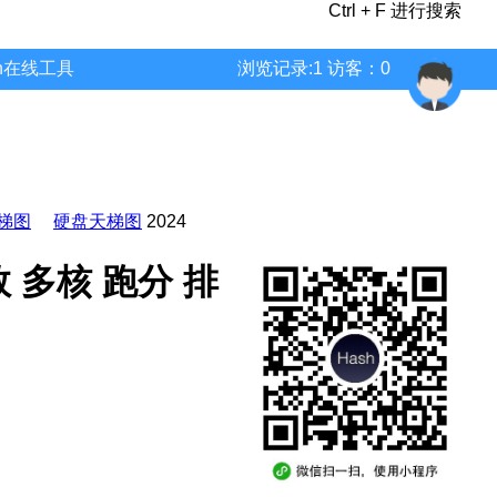
Ctrl + F 进行搜索
wn在线工具
浏览记录:1 访客：0
梯图
硬盘天梯图
2024
 参数 多核 跑分 排