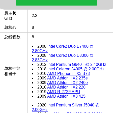
类型
Mobile/Embedded
最主频
2.2
GHz
总核心
8
总线程数
8
2008
Intel Core2 Duo E7400 @
2.80GHz
2008
Intel Core2 Duo E8300 @
2.83GHz
2012
Intel Pentium G640T @ 2.40GHz
单核性能
2018
Intel Celeron J4005 @ 2.00GHz
2010
AMD Phenom II X3 B73
相当于
2009
AMD Athlon II X2 235e
2009
AMD Athlon II X2 240e
2010
AMD Athlon II X2 220
2019
AMD R-272F APU
2009
AMD Athlon II X3 425
2020
Intel Pentium Silver J5040 @
2.00GHz