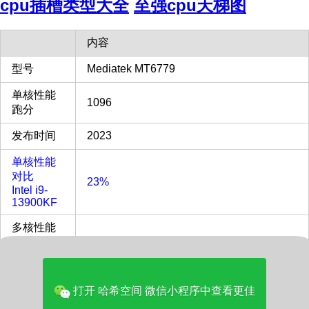
cpu插槽类型大全
至强cpu天梯图
内容
型号
Mediatek MT6779
单核性能
1096
跑分
发布时间
2023
单核性能
对比
23%
Intel i9-
13900KF
多核性能
对比
6%
Intel i9-
13900KF
打开 哈希空间 微信小程序中查看更佳
多核评分
3423