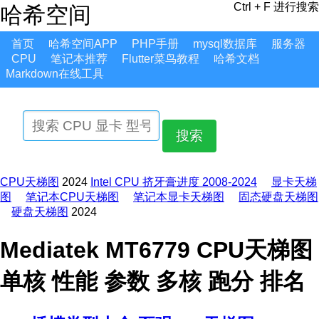
Ctrl + F 进行搜索
哈希空间
首页
哈希空间APP
PHP手册
mysql数据库
服务器
CPU
笔记本推荐
Flutter菜鸟教程
哈希文档
Markdown在线工具
搜索
CPU天梯图
2024
Intel CPU 挤牙膏进度 2008-2024
显卡天梯
图
笔记本CPU天梯图
笔记本显卡天梯图
固态硬盘天梯图
硬盘天梯图
2024
Mediatek MT6779 CPU天梯图
单核 性能 参数 多核 跑分 排名