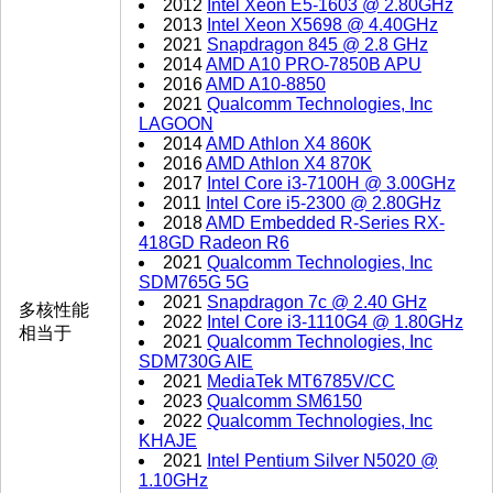
2012
Intel Xeon E5-1603 @ 2.80GHz
2013
Intel Xeon X5698 @ 4.40GHz
2021
Snapdragon 845 @ 2.8 GHz
2014
AMD A10 PRO-7850B APU
2016
AMD A10-8850
2021
Qualcomm Technologies, Inc
LAGOON
2014
AMD Athlon X4 860K
2016
AMD Athlon X4 870K
2017
Intel Core i3-7100H @ 3.00GHz
2011
Intel Core i5-2300 @ 2.80GHz
2018
AMD Embedded R-Series RX-
418GD Radeon R6
2021
Qualcomm Technologies, Inc
SDM765G 5G
2021
Snapdragon 7c @ 2.40 GHz
多核性能
2022
Intel Core i3-1110G4 @ 1.80GHz
相当于
2021
Qualcomm Technologies, Inc
SDM730G AIE
2021
MediaTek MT6785V/CC
2023
Qualcomm SM6150
2022
Qualcomm Technologies, Inc
KHAJE
2021
Intel Pentium Silver N5020 @
1.10GHz