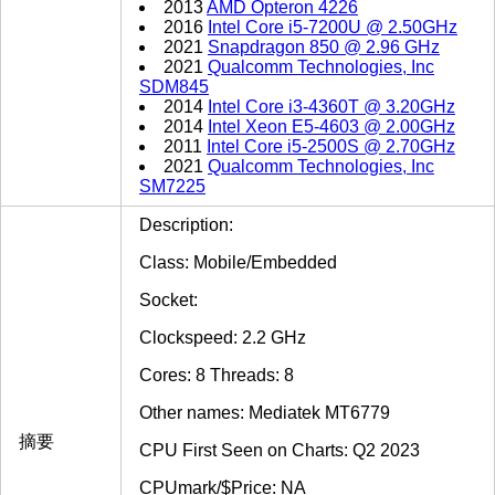
2013
AMD Opteron 4226
2016
Intel Core i5-7200U @ 2.50GHz
2021
Snapdragon 850 @ 2.96 GHz
2021
Qualcomm Technologies, Inc
SDM845
2014
Intel Core i3-4360T @ 3.20GHz
2014
Intel Xeon E5-4603 @ 2.00GHz
2011
Intel Core i5-2500S @ 2.70GHz
2021
Qualcomm Technologies, Inc
SM7225
Description:
Class: Mobile/Embedded
Socket:
Clockspeed: 2.2 GHz
Cores: 8 Threads: 8
Other names: Mediatek MT6779
摘要
CPU First Seen on Charts: Q2 2023
CPUmark/$Price: NA