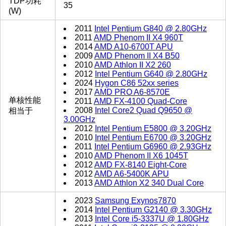
TDP功耗
35
(W)
2011
Intel Pentium G840 @ 2.80GHz
2011
AMD Phenom II X4 960T
2014
AMD A10-6700T APU
2009
AMD Phenom II X4 B50
2010
AMD Athlon II X2 260
2012
Intel Pentium G640 @ 2.80GHz
2024
Hygon C86 52xx series
2017
AMD PRO A6-8570E
单核性能
2011
AMD FX-4100 Quad-Core
2008
Intel Core2 Quad Q9650 @
相当于
3.00GHz
2012
Intel Pentium E5800 @ 3.20GHz
2010
Intel Pentium E6700 @ 3.20GHz
2011
Intel Pentium G6960 @ 2.93GHz
2010
AMD Phenom II X6 1045T
2012
AMD FX-8140 Eight-Core
2012
AMD A6-5400K APU
2013
AMD Athlon X2 340 Dual Core
2023
Samsung Exynos7870
2014
Intel Pentium G2140 @ 3.30GHz
2013
Intel Core i5-3337U @ 1.80GHz