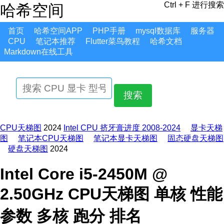
Ctrl + F 进行搜索
哈希空间
首页
哈希空间APP
PHP手册
mysql数据库
服务器
CPU
笔记本推荐
Flutter菜鸟教程
哈希文档
Markdown在线工具
搜索
CPU天梯图
2024
Intel CPU 挤牙膏进度 2008-2024
显卡天梯
图
笔记本CPU天梯图
笔记本显卡天梯图
固态硬盘天梯图
硬盘天梯图
2024
Intel Core i5-2450M @
2.50GHz CPU天梯图 单核 性能
参数 多核 跑分 排名