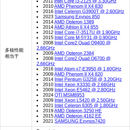
2011
Intel Core i3-2125 @ 3.30GHz
2010
AMD Phenom II X4 830
2016
Intel Celeron G3900T @ 2.60GHz
2023
Samsung Exynos 850
2014
AMD Opteron 1389
2014
AMD Athlon II X4 655
2012
Intel Core i7-3517U @ 1.90GHz
2015
Intel Core M-5Y31 @ 0.90GHz
2008
Intel Core2 Quad Q9400 @
2.66GHz
多核性能
2009
AMD Opteron 2384
相当于
2008
Intel Core2 Quad Q6700 @
2.66GHz
2016
Intel Atom x7-E3950 @ 1.60GHz
2009
AMD Phenom II X4 820
2014
Intel Pentium G3258 @ 3.20GHz
2010
Intel Xeon X3330 @ 2.66GHz
2009
Intel Xeon E5462 @ 2.80GHz
2024
QTI MSM8953
2009
Intel Xeon L5420 @ 2.50GHz
2021
Intel Celeron 6305 @ 1.80GHz
2019
AMD Opteron 3250 HE
2015
AMD Opteron 4162 EE
2021
SAMSUNG Exynos7420