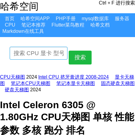
Ctrl + F 进行搜索
哈希空间
首页
哈希空间APP
PHP手册
mysql数据库
服务器
CPU
笔记本推荐
Flutter菜鸟教程
哈希文档
Markdown在线工具
搜索
CPU天梯图
2024
Intel CPU 挤牙膏进度 2008-2024
显卡天梯
图
笔记本CPU天梯图
笔记本显卡天梯图
固态硬盘天梯图
硬盘天梯图
2024
Intel Celeron 6305 @
1.80GHz CPU天梯图 单核 性能
参数 多核 跑分 排名