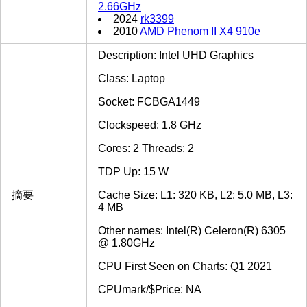
2.66GHz
2024
rk3399
2010
AMD Phenom II X4 910e
Description: Intel UHD Graphics
Class: Laptop
Socket: FCBGA1449
Clockspeed: 1.8 GHz
Cores: 2 Threads: 2
TDP Up: 15 W
摘要
Cache Size: L1: 320 KB, L2: 5.0 MB, L3:
4 MB
Other names: Intel(R) Celeron(R) 6305
@ 1.80GHz
CPU First Seen on Charts: Q1 2021
CPUmark/$Price: NA