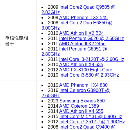
2009
Intel Core2 Quad Q9505 @
2.83GHz
2009
AMD Phenom II X2 545
2008
Intel Core2 Duo E6850 @
3.00GHz
2010
AMD Athlon II X2 B24
单核性能相
2011
Intel Pentium G620 @ 2.60GHz
2011
AMD Athlon II X2 245e
当于
2011
Intel Pentium G6951 @
2.80GHz
2011
Intel Core i3-2120T @ 2.60GHz
2010
AMD Athlon II X4 635
2012
AMD FX-8100 Eight-Core
2010
Intel Core i3-530 @ 2.93GHz
2010
AMD Phenom II X4 830
2016
Intel Celeron G3900T @
2.60GHz
2023
Samsung Exynos 850
2014
AMD Opteron 1389
2014
AMD Athlon II X4 655
2015
Intel Core M-5Y31 @ 0.90GHz
2012
Intel Core i7-3517U @ 1.90GHz
2008
Intel Core2 Quad Q9400 @