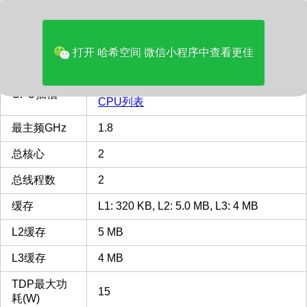
品牌
Intel
多核评分
2062
打开 哈希空间 微信小程序中查看更佳
类型
Laptop
FCBGA1449
FCBGA1449 插槽 接口
CPU插槽
CPU列表
最主频GHz
1.8
总核心
2
总线程数
2
缓存
L1: 320 KB, L2: 5.0 MB, L3: 4 MB
L2缓存
5 MB
L3缓存
4 MB
TDP最大功
15
耗(W)