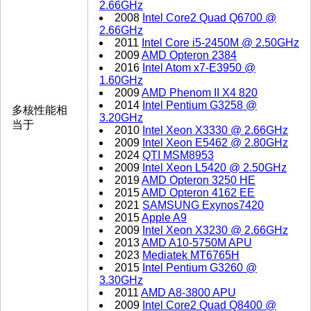
2.66GHz
2008
Intel Core2 Quad Q6700 @
2.66GHz
2011
Intel Core i5-2450M @ 2.50GHz
2009
AMD Opteron 2384
2016
Intel Atom x7-E3950 @
1.60GHz
2009
AMD Phenom II X4 820
2014
Intel Pentium G3258 @
多核性能相
3.20GHz
当于
2010
Intel Xeon X3330 @ 2.66GHz
2009
Intel Xeon E5462 @ 2.80GHz
2024
QTI MSM8953
2009
Intel Xeon L5420 @ 2.50GHz
2019
AMD Opteron 3250 HE
2015
AMD Opteron 4162 EE
2021
SAMSUNG Exynos7420
2015
Apple A9
2009
Intel Xeon X3230 @ 2.66GHz
2013
AMD A10-5750M APU
2023
Mediatek MT6765H
2015
Intel Pentium G3260 @
3.30GHz
2011
AMD A8-3800 APU
2009
Intel Core2 Quad Q8400 @