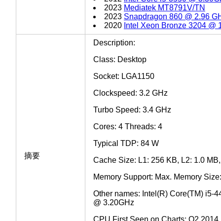
2023
Mediatek MT8791V/TN
2023
Snapdragon 860 @ 2.96 G
2020
Intel Xeon Bronze 3204 @
Description:
Class: Desktop
Socket: LGA1150
Clockspeed: 3.2 GHz
Turbo Speed: 3.4 GHz
Cores: 4 Threads: 4
Typical TDP: 84 W
摘要
Cache Size: L1: 256 KB, L2: 1.0 MB,
Memory Support: Max. Memory Siz
Other names: Intel(R) Core(TM) i5
@ 3.20GHz
CPU First Seen on Charts: Q2 2014