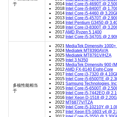
2014
Intel Core i5-4690T @ 2.5
于
2018
Intel Core i5-8400T @ 1.7
2014
Intel Core i5-4460 @ 3.20
2013
Intel Core i5-4570T @ 2.9
2014
Intel Pentium G3450 @ 3.
2018
Intel Core i3-8300T @ 3.2
2017
AMD Ryzen 5 1400
2012
Intel Core i5-3470S @ 2.9
2021
MediaTek Dimensity 1000+
2024
Mediatek MT8390AV/A
2025
Mediatek MT8791V/HZA
2025
Intel 3 N350
2021
MediaTek Dimensity 900 (
2012
AMD FX-8140 Eight-Core
2017
Intel Core i3-7320 @ 4.10
2015
Intel Core i5-6500TE @ 2.
2021
Samsung Technologies, In
多核性能相当
2015
Intel Core i5-6500T @ 2.5
于
2019
Intel Core i5-7442EQ @ 2
2016
Intel Xeon D-1518 @ 2.20
2022
MT6877V/TZA
2020
Intel Core i5-10210Y @ 1.
2017
Intel Xeon E5-1603 v4 @ 
2012
Intel Core i5-3550 @ 3.30